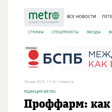
ВСЕ НОВОСТИ
ПЕТ
СТРИМЫ
СПЕЦПРОЕКТЫ
ЗВЕЗДЫ
В
erid: 2VfnxyFybV5
ПАО "Банк "Санкт-Петербург", ИНН: 7831000027
РЕКЛАМА
29 мая 2025, 17:19
|
Новости
РЕДАКЦИЯ METRO
Проффарм: как