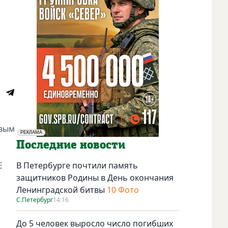
овым
РЕКЛАМА
Социальная реклама
Последние новости
E
В Петербурге почтили память
защитников Родины в День окончания
Ленинградской битвы
10 Фото
С.Петербург
14:16
До 5 человек выросло число погибших