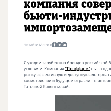
компания сове
бьюти-индустри
импортозамещ
Читайте Metro в
С уходом зарубежных брендов российской 
условиям. Компания
"Проффарм"
стала одно
рынку эффективную и доступную альтернати
косметологии и будущем отрасли – в интер
Татьяной Калентьевой.