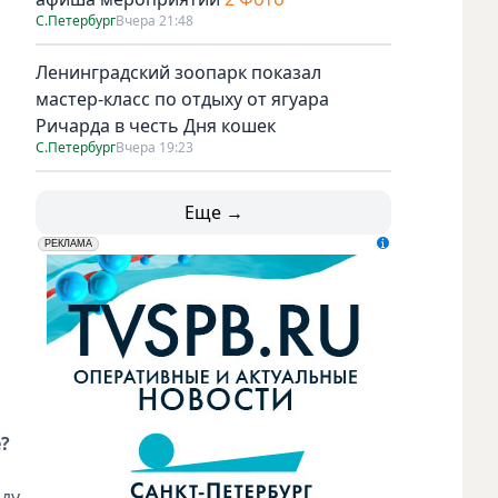
С.Петербург
Вчера 21:48
Ленинградский зоопарк показал
мастер-класс по отдыху от ягуара
Ричарда в честь Дня кошек
С.Петербург
Вчера 19:23
Еще →
erid: LdtCK5udn
АО "ГАТР", ИНН: 7841320717
РЕКЛАМА
?
ду,