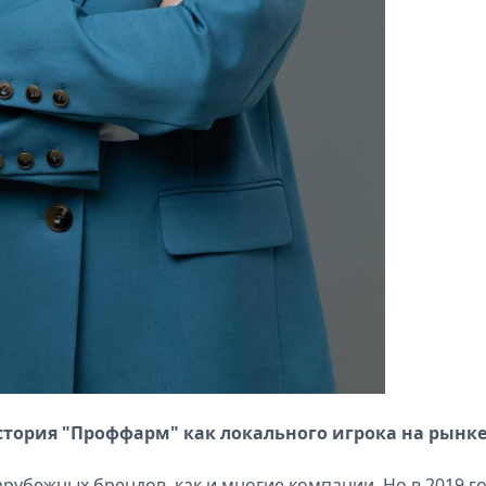
 история "Проффарм" как локального игрока на рынке
убежных брендов, как и многие компании. Но в 2019 го