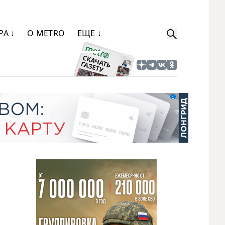
РА ↓
О METRO
ЕЩЕ ↓