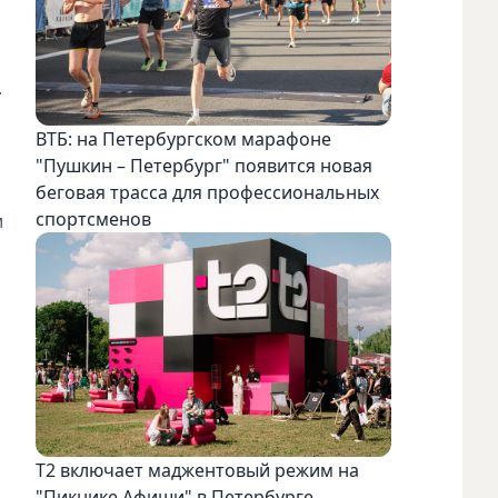
.
ВТБ: на Петербургском марафоне
"Пушкин – Петербург" появится новая
беговая трасса для профессиональных
спортсменов
и
Т2 включает маджентовый режим на
"Пикнике Афиши" в Петербурге