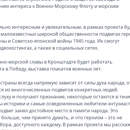
анию интереса к Военно-Морскому Флоту и морским
льно интересным и увлекательным, в рамках проекта бу
 малоизвестных широкой общественности подвигах гер
ы и Советско-японской войны 1945 года. Их смогут
еохостингах, а также в социальных сетях.
нно-морской славы в Кронштадте будет работать
а в Победу, выставка плакатов военных лет.
траны всегда напрямую зависит от силы духа народа, о
ся из многочисленных подвигов конкретных людей.
слуху и получают признание, некоторые остаются в тени
ы-историки и самые осведомленные любители-энтузиаст
двиг занял достойное место в памяти народа. Это
 больше, чем принято думать, и что героизм – это не
ыбора, доступного каждому. В рамках проекта мы расска