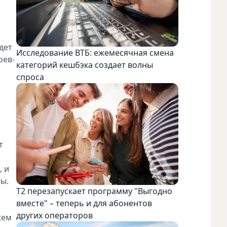
дет
Исследование ВТБ: ежемесячная смена
оев-
категорий кешбэка создает волны
спроса
т
, и
ы.
Т2 перезапускает программу "Выгодно
вместе" – теперь и для абонентов
других операторов
жем