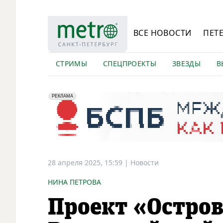
ВСЕ НОВОСТИ
ПЕТ
СТРИМЫ
СПЕЦПРОЕКТЫ
ЗВЕЗДЫ
В
erid: 2VfnxyFybV5
ПАО "Банк "Санкт-Петербург", ИНН: 7831000027
РЕКЛАМА
28 апреля 2025, 15:59
|
Новости
НИНА ПЕТРОВА
Проект «Остров