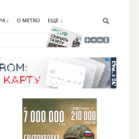
РА ↓
О METRO
ЕЩЕ ↓