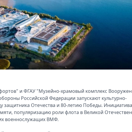
 фортов" и ФГАУ "Музейно-храмовый комплекс Вооруже
обороны Российской Федерации запускают культурно-
ду защитника Отечества и 80-летию Победы. Инициатив
амяти, популяризацию роли флота в Великой Отечестве
ких военнослужащих ВМФ.