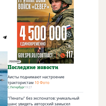
с
РЕКЛАМА
Социальная реклама
Последние новости
Аисты поднимают настроение
трактористам
10 Фото
С.Петербург
19:27
"Пенаты" без экспонатов: уникальный
шанс увидеть авторский замысел