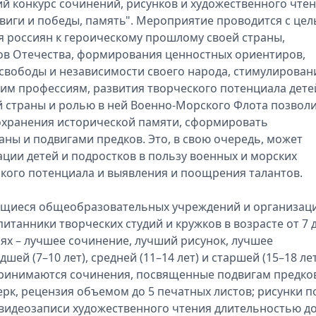
ий конкурс сочинений, рисунков и художественного чте
двиги и победы, память". Мероприятие проводится с це
 россиян к героическому прошлому своей страны,
ов Отечества, формирования ценностных ориентиров,
свободы и независимости своего народа, стимулирован
им профессиям, развития творческого потенциала дете
й страны и ролью в ней Военно-Морского Флота позвол
охранения исторической памяти, сформировать
ны и подвигами предков. Это, в свою очередь, может
ии детей и подростков в пользу военных и морских
ского потенциала и выявления и поощрения талантов.
ающиеся общеобразовательных учреждений и организац
итанники творческих студий и кружков в возрасте от 7 
иях – лучшее сочинение, лучший рисунок, лучшее
ей (7–10 лет), средней (11–14 лет) и старшей (15–18 лет
 принимаются сочинения, посвященные подвигам предков
черк, рецензия объемом до 5 печатных листов; рисунки п
видеозаписи художественного чтения длительностью до