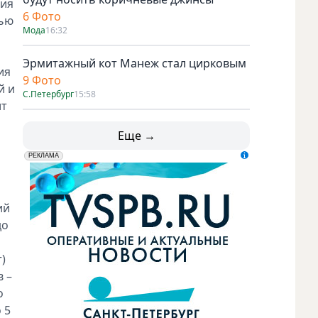
ния
6 Фото
лью
Мода
16:32
Эрмитажный кот Манеж стал цирковым
ия
9 Фото
й и
С.Петербург
15:58
ит
Еще →
erid: LdtCK5udn
АО "ГАТР", ИНН: 7841320717
РЕКЛАМА
ий
до
)
 –
о
 5