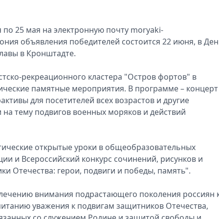
 по 25 мая на электронную почту moryaki-
мония объявления победителей состоится 22 июня, в Де
славы в Кронштадте.
стско-рекреационного кластера "Остров фортов" в
ические памятные мероприятия. В программе – концерт
активы для посетителей всех возрастов и другие
и на тему подвигов военных моряков и действий
тические открытые уроки в общеобразовательных
ии и Всероссийский конкурс сочинений, рисунков и
и Отечества: герои, подвиги и победы, память".
ивлечению внимания подрастающего поколения россиян 
питанию уважения к подвигам защитников Отечества,
занных со служением Родине и защитой свободы и