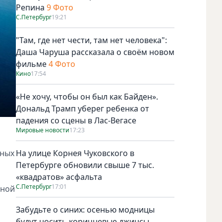
Репина
9 Фото
С.Петербург
19:21
"Там, где нет чести, там нет человека":
Даша Чаруша рассказала о своём новом
фильме
4 Фото
Кино
17:54
«Не хочу, чтобы он был как Байден».
Дональд Трамп уберег ребенка от
падения со сцены в Лас-Вегасе
Мировые новости
17:23
нных
На улице Корнея Чуковского в
Петербурге обновили свыше 7 тыс.
а
«квадратов» асфальта
С.Петербург
17:01
нной
Забудьте о синих: осенью модницы
будут носить коричневые джинсы