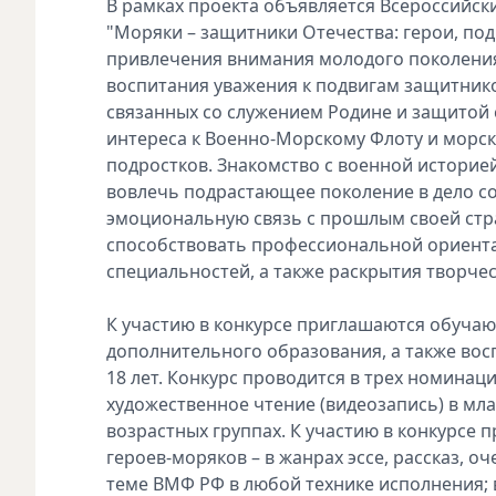
В рамках проекта объявляется Всероссийск
"Моряки – защитники Отечества: герои, по
привлечения внимания молодого поколения
воспитания уважения к подвигам защитник
связанных со служением Родине и защитой 
интереса к Военно-Морскому Флоту и морск
подростков. Знакомство с военной историе
вовлечь подрастающее поколение в дело с
эмоциональную связь с прошлым своей стра
способствовать профессиональной ориентац
специальностей, а также раскрытия творче
К участию в конкурсе приглашаются обуч
дополнительного образования, а также восп
18 лет. Конкурс проводится в трех номинац
художественное чтение (видеозапись) в младш
возрастных группах. К участию в конкурсе
героев-моряков – в жанрах эссе, рассказ, о
теме ВМФ РФ в любой технике исполнения; 