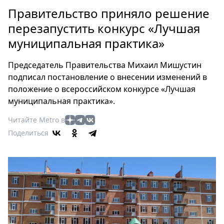
Петербург
Правительство приняло решение
Россия
перезапустить конкурс «Лучшая
Мир
муниципальная практика»
Здоровье
Еда
Председатель Правительства Михаил Мишустин
Туризм
подписал постановление о внесении изменений в
Мода
положение о всероссийском конкурсе «Лучшая
Театр
муниципальная практика».
Кино
Читайте Metro в
Афиша
Поделиться
Книги
Выставки
Пресс-
релизы
О
Metro
Стримы