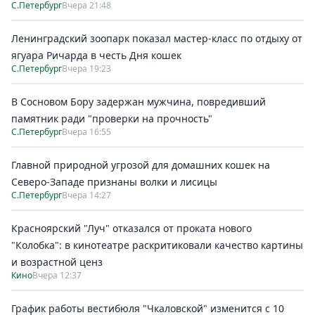
С.Петербург
Вчера 21:48
Ленинградский зоопарк показал мастер-класс по отдыху от
ягуара Ричарда в честь Дня кошек
С.Петербург
Вчера 19:23
В Сосновом Бору задержан мужчина, повредивший
памятник ради "проверки на прочность"
С.Петербург
Вчера 16:55
Главной природной угрозой для домашних кошек на
Северо-Западе признаны волки и лисицы
С.Петербург
Вчера 14:27
Красноярский "Луч" отказался от проката нового
"Колобка": в кинотеатре раскритиковали качество картины
и возрастной ценз
Кино
Вчера 12:37
График работы вестибюля "Чкаловской" изменится с 10