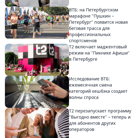
ВТБ: на Петербургском
марафоне "Пушкин –
Петербург" появится новая
беговая трасса для
профессиональных
спортсменов
Т2 включает маджентовый
режим на "Пикнике Афиши"
в Петербурге
Исследование ВТБ:
ежемесячная смена
категорий кешбэка создает
волны спроса
Т2 перезапускает программу
"Выгодно вместе" – теперь и
для абонентов других
операторов