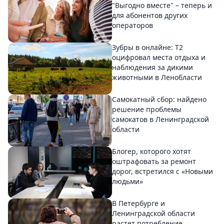
"Выгодно вместе" – теперь и
для абонентов других
операторов
Зубры в онлайне: Т2
оцифровал места отдыха и
наблюдения за дикими
животными в Ленобласти
Самокатный сбор: найдено
решение проблемы
самокатов в Ленинградской
области
Блогер, которого хотят
оштрафовать за ремонт
дорог, встретился с «Новыми
людьми»
В Петербурге и
Ленинградской области
растет потребление