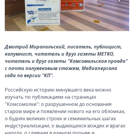
Спецпроекты
Звезды
Выборы
2026
Скачай
Metro
Дмитрий Миропольский, писатель, публицист,
колумнист, читатель и друг газеты METRO,
читатель и друг газеты "Комсомольская правда"
с почти полувековым стажем, Медиаперсона
года по версии "КП".
Российскую историю минувшего века можно
изучать по публикациям на страницах
"Комсомолки": о разрушенном до основания
старом мире и появлении нового на его обломках,
о буднях великих строек и семимильных шагах
индустриализации, о выдающихся вождях и врагах
народа, о слиянии в едином порыве и