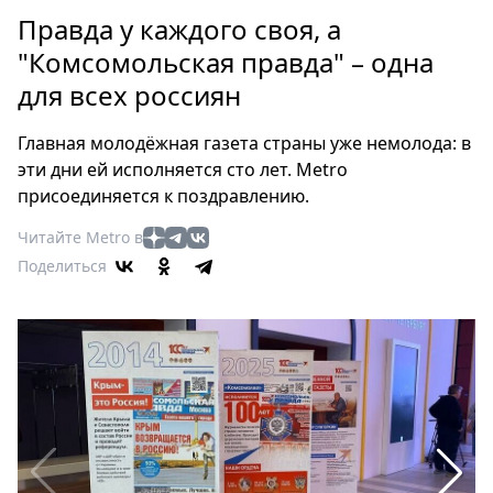
Петербург
Правда у каждого своя, а
Россия
"Комсомольская правда" – одна
Мир
для всех россиян
Здоровье
Еда
Главная молодёжная газета страны уже немолода: в
Туризм
эти дни ей исполняется сто лет. Metro
Мода
присоединяется к поздравлению.
Театр
Читайте Metro в
Кино
Поделиться
Афиша
Книги
Выставки
Пресс-
релизы
О
Metro
Стримы