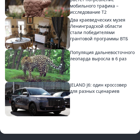
мобильного трафика –
исследование T2
Два краеведческих музея
Ленинградской области
стали победителями
грантовой программы ВТБ
Популяция дальневосточного
леопарда выросла в 6 раз
JELAND J6: один кроссовер
для разных сценариев