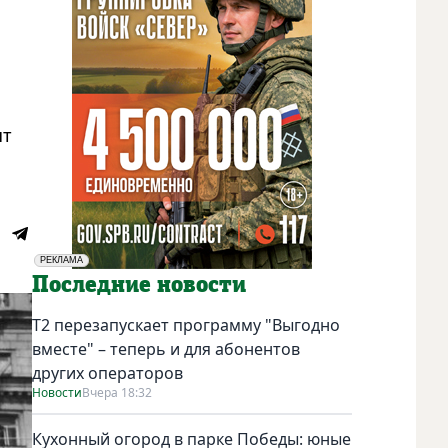
ят
РЕКЛАМА
Социальная реклама
Последние новости
Т2 перезапускает программу "Выгодно
вместе" – теперь и для абонентов
других операторов
Новости
Вчера 18:32
Кухонный огород в парке Победы: юные