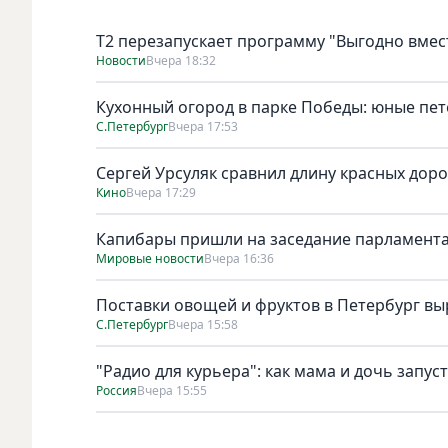
Т2 перезапускает программу "Выгодно вмест
Новости
Вчера 18:32
Кухонный огород в парке Победы: юные пет
С.Петербург
Вчера 17:53
Сергей Урсуляк сравнил длину красных доро
Кино
Вчера 17:29
Капибары пришли на заседание парламента
Мировые новости
Вчера 16:36
Поставки овощей и фруктов в Петербург выр
С.Петербург
Вчера 15:58
"Радио для курьера": как мама и дочь запус
Россия
Вчера 15:55