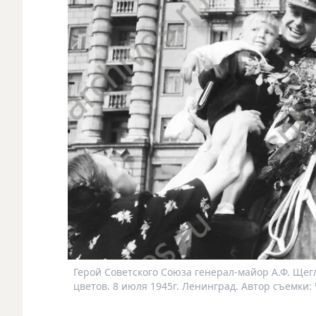
Герой Советского Союза генерал-майор А.Ф. Щег
цветов. 8 июля 1945г. Ленинград. Автор съемки: