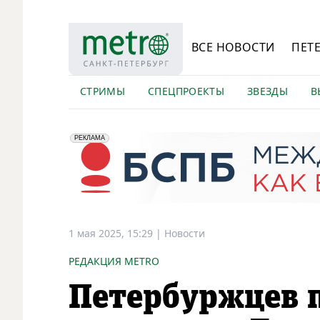
ВСЕ НОВОСТИ
ПЕТ
СТРИМЫ
СПЕЦПРОЕКТЫ
ЗВЕЗДЫ
В
erid: 2VfnxyFybV5
ПАО "Банк "Санкт-Петербург", ИНН: 7831000027
РЕКЛАМА
1 мая 2025, 15:29
|
Новости
РЕДАКЦИЯ METRO
Петербуржцев 