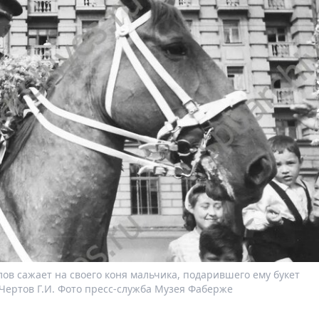
лов сажает на своего коня мальчика, подарившего ему букет
 Чертов Г.И. Фото пресс-служба Музея Фаберже