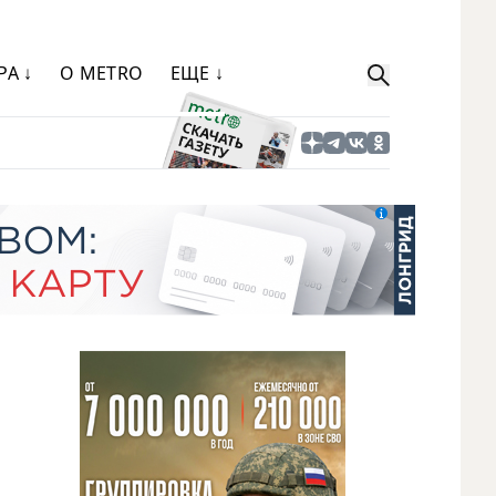
РА ↓
О METRO
ЕЩЕ ↓