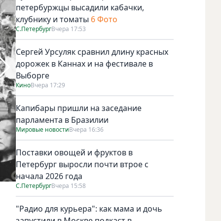
петербуржцы высадили кабачки,
клубнику и томаты
6 Фото
С.Петербург
Вчера 17:53
Сергей Урсуляк сравнил длину красных
дорожек в Каннах и на фестивале в
Выборге
Кино
Вчера 17:29
Капибары пришли на заседание
парламента в Бразилии
Мировые новости
Вчера 16:36
Поставки овощей и фруктов в
Петербург выросли почти втрое с
начала 2026 года
С.Петербург
Вчера 15:58
Триумфальная арка в честь героев-победителей, установл
июля 1945 г. Ленинград. Автор съемки: Михайлов А.А. Ф
"Радио для курьера": как мама и дочь
запустили в Москве подкаст в