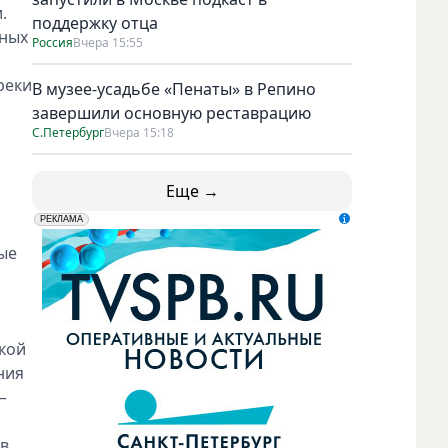
.
поддержку отца
нных
Россия
Вчера 15:55
реки
В музее-усадьбе «Пенаты» в Репино
завершили основную реставрацию
С.Петербург
Вчера 15:18
Еще →
erid: LdtCK5udn
АО "ГАТР", ИНН: 7841320717
РЕКЛАМА
ые
кой
ния
–
 в