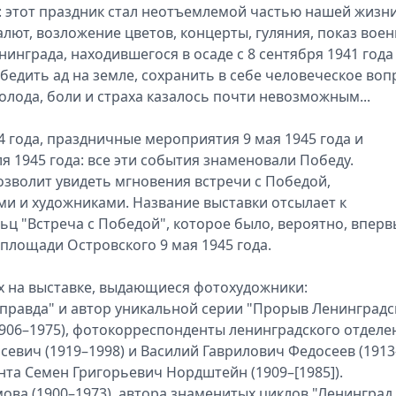
 этот праздник стал неотъемлемой частью нашей жизни
лют, возложение цветов, концерты, гуляния, показ вое
инграда, находившегося в осаде с 8 сентября 1941 года
обедить ад на земле, сохранить в себе человеческое воп
лода, боли и страха казалось почти невозможным...
 года, праздничные мероприятия 9 мая 1945 года и
я 1945 года: все эти события знаменовали Победу.
зволит увидеть мгновения встречи с Победой,
и и художниками. Название выставки отсылает к
ц "Встреча с Победой", которое было, вероятно, вперв
площади Островского 9 мая 1945 года.
х на выставке, выдающиеся фотохудожники:
правда" и автор уникальной серии "Прорыв Ленинградс
906–1975), фотокорреспонденты ленинградского отделе
евич (1919–1998) и Василий Гаврилович Федосеев (1913
нта Семен Григорьевич Нордштейн (1909–[1985]).
ва (1900–1973), автора знаменитых циклов "Ленинград