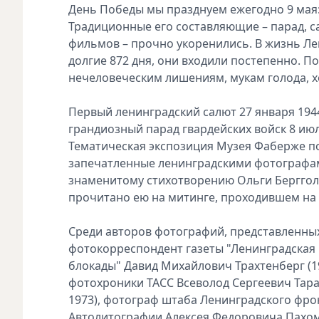
День Победы мы празднуем ежегодно 9 мая:
Традиционные его составляющие – парад, са
фильмов – прочно укоренились. В жизнь Лен
долгие 872 дня, они входили постепенно. П
нечеловеческим лишениям, мукам голода, хо
Первый ленинградский салют 27 января 1944
грандиозный парад гвардейских войск 8 июл
Тематическая экспозиция Музея Фаберже по
запечатленные ленинградскими фотографам
знаменитому стихотворению Ольги Бергголь
прочитано ею на митинге, проходившем на 
Среди авторов фотографий, представленны
фотокорреспондент газеты "Ленинградская 
блокады" Давид Михайлович Трахтенберг (1
фотохроники ТАСС Всеволод Сергеевич Тарас
1973), фотограф штаба Ленинградского фро
Автолитографии Алексея Федоровича Пахомо