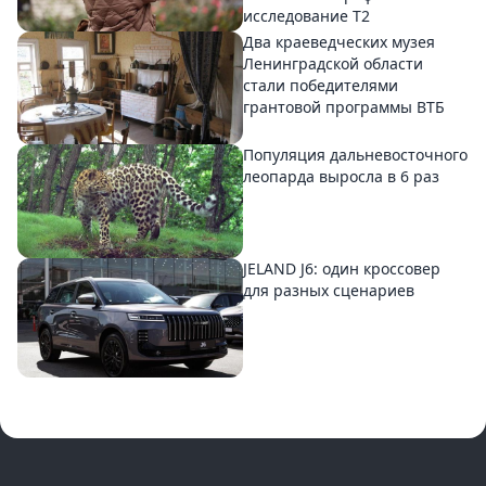
исследование T2
Два краеведческих музея
Ленинградской области
стали победителями
грантовой программы ВТБ
Популяция дальневосточного
леопарда выросла в 6 раз
JELAND J6: один кроссовер
для разных сценариев