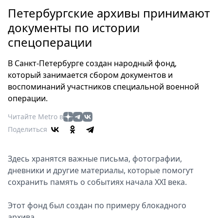
Петербург
Петербургские архивы принимают
Россия
документы по истории
Мир
спецоперации
Здоровье
Еда
В Санкт-Петербурге создан народный фонд,
Туризм
который занимается сбором документов и
Мода
воспоминаний участников специальной военной
Театр
операции.
Кино
Читайте Metro в
Афиша
Поделиться
Книги
Выставки
Здесь хранятся важные письма, фотографии,
Пресс-
дневники и другие материалы, которые помогут
релизы
сохранить память о событиях начала XXI века.
О
Metro
Этот фонд был создан по примеру блокадного
архива.
Стримы