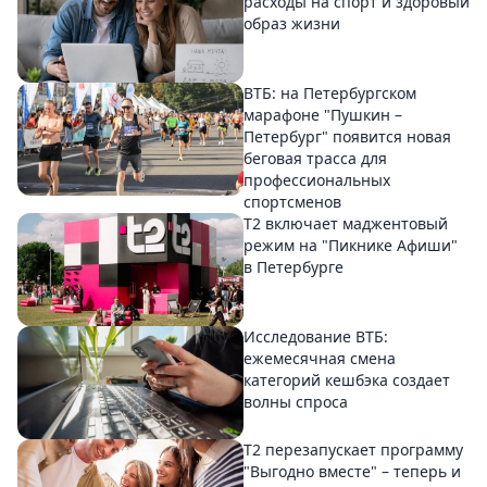
расходы на спорт и здоровый
образ жизни
ВТБ: на Петербургском
марафоне "Пушкин –
Петербург" появится новая
беговая трасса для
профессиональных
спортсменов
Т2 включает маджентовый
режим на "Пикнике Афиши"
в Петербурге
Исследование ВТБ:
ежемесячная смена
категорий кешбэка создает
волны спроса
Т2 перезапускает программу
"Выгодно вместе" – теперь и