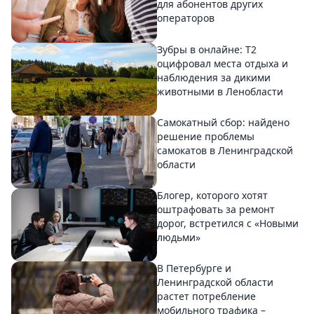
для абонентов других
операторов
Зубры в онлайне: Т2
оцифровал места отдыха и
наблюдения за дикими
животными в Ленобласти
Самокатный сбор: найдено
решение проблемы
самокатов в Ленинградской
области
Блогер, которого хотят
оштрафовать за ремонт
дорог, встретился с «Новыми
людьми»
В Петербурге и
Ленинградской области
растет потребление
мобильного трафика –