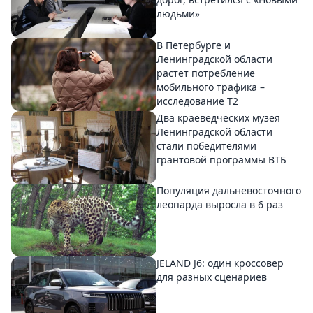
людьми»
В Петербурге и
Ленинградской области
растет потребление
мобильного трафика –
исследование T2
Два краеведческих музея
Ленинградской области
стали победителями
грантовой программы ВТБ
Популяция дальневосточного
леопарда выросла в 6 раз
JELAND J6: один кроссовер
для разных сценариев