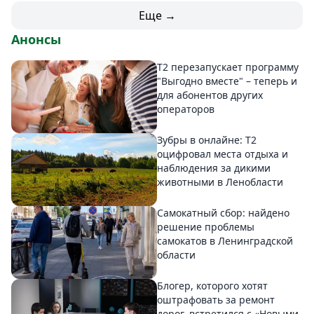
Еще →
Анонсы
Т2 перезапускает программу
"Выгодно вместе" – теперь и
для абонентов других
операторов
Зубры в онлайне: Т2
оцифровал места отдыха и
наблюдения за дикими
животными в Ленобласти
Самокатный сбор: найдено
решение проблемы
самокатов в Ленинградской
области
Блогер, которого хотят
оштрафовать за ремонт
дорог, встретился с «Новыми