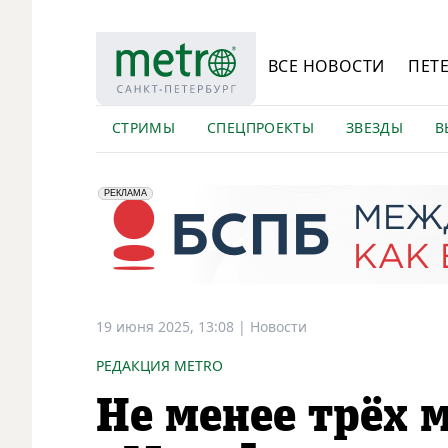
ВСЕ НОВОСТИ
ПЕТ
СТРИМЫ
СПЕЦПРОЕКТЫ
ЗВЕЗДЫ
В
erid: 2VfnxyFybV5
ПАО "Банк "Санкт-Петербург", ИНН: 7831000027
РЕКЛАМА
19 июня 2025, 13:08
|
Новости
РЕДАКЦИЯ METRO
Не менее трёх 