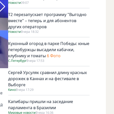
Новости
09:07
Т2 перезапускает программу "Выгодно
вместе" – теперь и для абонентов
других операторов
Новости
Вчера 18:32
Кухонный огород в парке Победы: юные
петербуржцы высадили кабачки,
клубнику и томаты
6 Фото
С.Петербург
Вчера 17:53
Сергей Урсуляк сравнил длину красных
Фото предоставлено пресс-службой ПАО МегаФон. Фотогр
дорожек в Каннах и на фестивале в
Выборге
Кино
Вчера 17:29
ке
Капибары пришли на заседание
ей
парламента в Бразилии
Мировые новости
Вчера 16:36