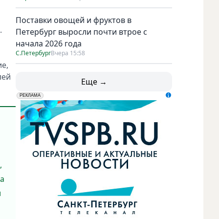
Поставки овощей и фруктов в
.
Петербург выросли почти втрое с
начала 2026 года
С.Петербург
Вчера 15:58
е,
лей
Еще →
erid: LdtCK5udn
АО "ГАТР", ИНН: 7841320717
РЕКЛАМА
,
на
и