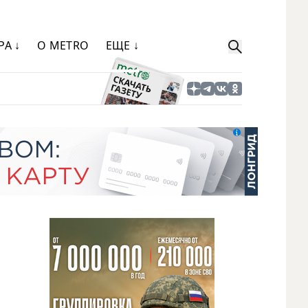
РА ↓
О METRO
ЕЩЕ ↓