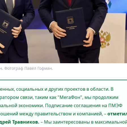
. Фотограф Павел Гофман.
енных, социальных и других проектов в области. В
ратором связи, таким как "МегаФон", мы продолжим
нальной экономики. Подписание соглашения на ПМЭФ
ношений между правительством и компанией, –
отмети
дрей Травников.
– Мы заинтересованы в максимально