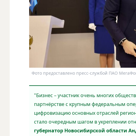
Фото предоставлено пресс-службой ПАО МегаФон
"Бизнес – участник очень многих обществ
партнёрстве с крупным федеральным опе
цифровизацию основных отраслей регио
стало очередным шагом в укреплении от
губернатор Новосибирской области Ан