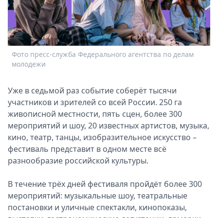
Спецпроекты
Звезды
Выборы
2026
Фото пресс-служба Федерального агентства по делам
Скачай
молодежи
Metro
Уже в седьмой раз событие соберёт тысячи
участников и зрителей со всей России. 250 га
живописной местности, пять сцен, более 300
мероприятий и шоу, 20 известных артистов, музыка,
кино, театр, танцы, изобразительное искусство –
фестиваль представит в одном месте всё
разнообразие российской культуры.
В течение трёх дней фестиваля пройдёт более 300
мероприятий: музыкальные шоу, театральные
постановки и уличные спектакли, кинопоказы,