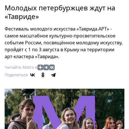
Петербург
Молодых петербуржцев ждут на
Россия
«Тавриде»
Мир
Здоровье
Фестиваль молодого искусства «Таврида.АРТ» -
Еда
самое масштабное культурно-просветительское
Туризм
событие России, посвящённое молодому искусству,
Мода
пройдёт с 1 по 3 августа в Крыму на территории
Театр
арт-кластера «Таврида».
Кино
Читайте Metro в
Афиша
Поделиться
Книги
Выставки
Пресс-
релизы
О
Metro
Стримы