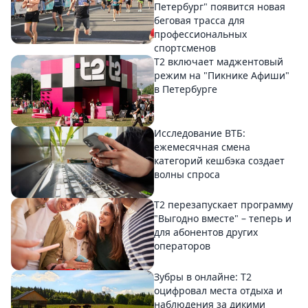
Петербург" появится новая
беговая трасса для
профессиональных
спортсменов
Т2 включает маджентовый
режим на "Пикнике Афиши"
в Петербурге
Исследование ВТБ:
ежемесячная смена
категорий кешбэка создает
волны спроса
Т2 перезапускает программу
"Выгодно вместе" – теперь и
для абонентов других
операторов
Зубры в онлайне: Т2
оцифровал места отдыха и
наблюдения за дикими