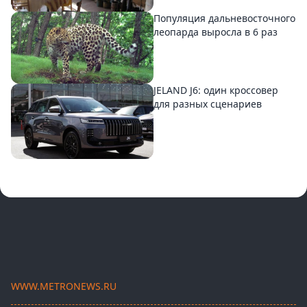
Популяция дальневосточного
леопарда выросла в 6 раз
JELAND J6: один кроссовер
для разных сценариев
WWW.METRONEWS.RU