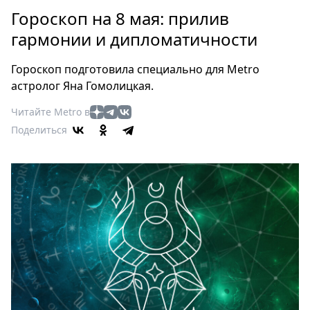
Петербург
Гороскоп на 8 мая: прилив
Россия
гармонии и дипломатичности
Мир
Здоровье
Гороскоп подготовила специально для Metro
Еда
астролог Яна Гомолицкая.
Туризм
Читайте Metro в
Мода
Поделиться
Театр
Кино
Афиша
Книги
Выставки
Пресс-
релизы
О
Metro
Стримы