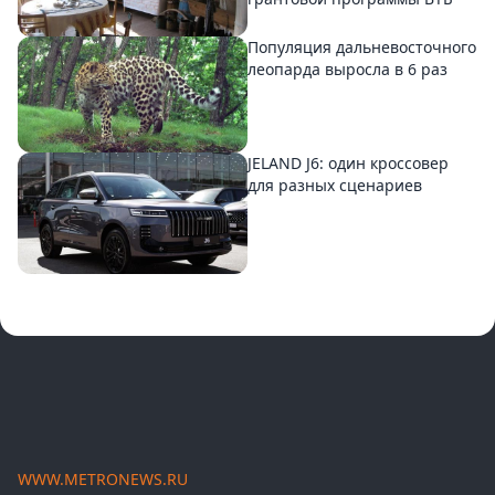
Популяция дальневосточного
леопарда выросла в 6 раз
JELAND J6: один кроссовер
для разных сценариев
WWW.METRONEWS.RU