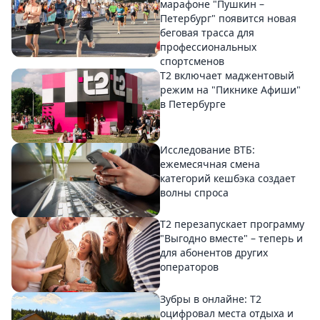
марафоне "Пушкин –
Петербург" появится новая
беговая трасса для
профессиональных
спортсменов
Т2 включает маджентовый
режим на "Пикнике Афиши"
в Петербурге
Исследование ВТБ:
ежемесячная смена
категорий кешбэка создает
волны спроса
Т2 перезапускает программу
"Выгодно вместе" – теперь и
для абонентов других
операторов
Зубры в онлайне: Т2
оцифровал места отдыха и