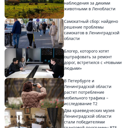
наблюдения за дикими
животными в Ленобласти
Самокатный сбор: найдено
решение проблемы
самокатов в Ленинградской
области
Блогер, которого хотят
оштрафовать за ремонт
дорог, встретился с «Новыми
людьми»
В Петербурге и
Ленинградской области
растет потребление
мобильного трафика –
исследование T2
Два краеведческих музея
Ленинградской области
стали победителями
грантовой программы ВТБ