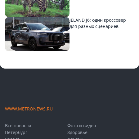
JELAND J6: один кроссовер
для разных сценариев
WWW.METRONEWS.RU
Все новости
Фото и видео
Петербург
Здоровье