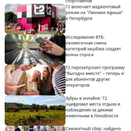
спортсменов
Т2 включает маджентовый
режим на "Пикнике Афиши"
в Петербурге
Исследование ВТБ:
ежемесячная смена
категорий кешбэка создает
волны спроса
Т2 перезапускает программу
"Выгодно вместе" – теперь и
для абонентов других
операторов
Зубры в онлайне: Т2
оцифровал места отдыха и
наблюдения за дикими
животными в Ленобласти
Самокатный сбор: найдено