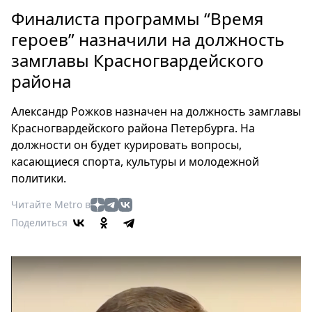
Петербург
Финалиста программы “Время
Россия
героев” назначили на должность
Мир
замглавы Красногвардейского
Здоровье
района
Еда
Туризм
Александр Рожков назначен на должность замглавы
Мода
Красногвардейского района Петербурга. На
Театр
должности он будет курировать вопросы,
Кино
касающиеся спорта, культуры и молодежной
Афиша
политики.
Книги
Читайте Metro в
Выставки
Поделиться
Пресс-
релизы
О
Metro
Стримы