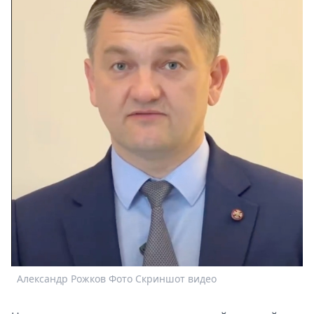
Спецпроекты
Звезды
Выборы
2026
Скачай
Metro
Александр Рожков Фото Скриншот видео