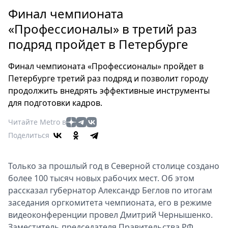
Петербург
Финал чемпионата
Россия
«Профессионалы» в третий раз
Мир
подряд пройдет в Петербурге
Здоровье
Еда
Финал чемпионата «Профессионалы» пройдет в
Туризм
Петербурге третий раз подряд и позволит городу
Мода
продолжить внедрять эффективные инструменты
Театр
для подготовки кадров.
Кино
Читайте Metro в
Афиша
Поделиться
Книги
Выставки
Только за прошлый год в Северной столице создано
Пресс-
более 100 тысяч новых рабочих мест. Об этом
релизы
рассказал губернатор Александр Беглов по итогам
О
заседания оргкомитета чемпионата, его в режиме
Metro
видеоконференции провел Дмитрий Чернышенко.
Заместитель председателя Правительства РФ
Стримы