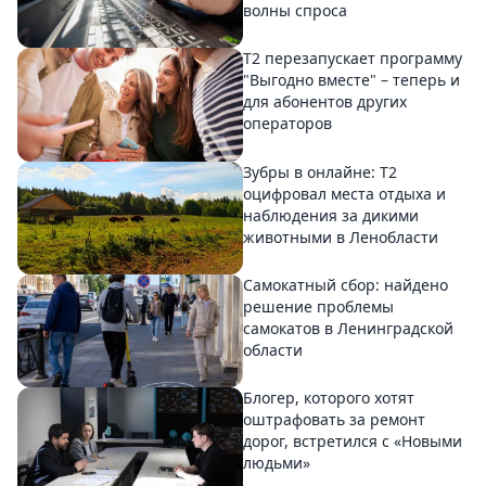
волны спроса
Т2 перезапускает программу
"Выгодно вместе" – теперь и
для абонентов других
операторов
Зубры в онлайне: Т2
оцифровал места отдыха и
наблюдения за дикими
животными в Ленобласти
Самокатный сбор: найдено
решение проблемы
самокатов в Ленинградской
области
Блогер, которого хотят
оштрафовать за ремонт
дорог, встретился с «Новыми
людьми»