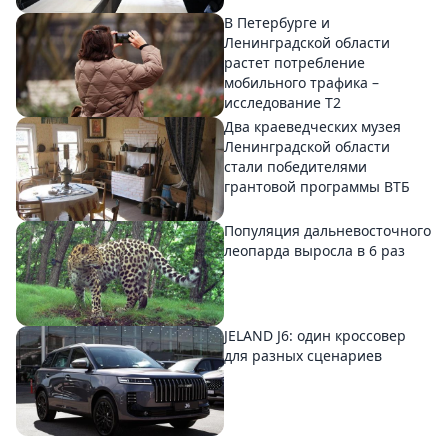
В Петербурге и
Ленинградской области
растет потребление
мобильного трафика –
исследование T2
Два краеведческих музея
Ленинградской области
стали победителями
грантовой программы ВТБ
Популяция дальневосточного
леопарда выросла в 6 раз
JELAND J6: один кроссовер
для разных сценариев