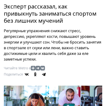
Петербург
Эксперт рассказал, как
Россия
привыкнуть заниматься спортом
Мир
без лишних мучений
Здоровье
Еда
Регулярные упражнения снижают стресс,
Туризм
депрессию, укрепляют кости, повышают уровень
Мода
энергии и улучшают сон. Чтобы не бросить занятия
Театр
в спортзале от скуки или лени, важно ставить
Кино
достижимые цели и хвалить себя даже за еле
заметные успехи.
Афиша
Книги
Читайте Metro в
Выставки
Поделиться
Пресс-
релизы
О
Metro
Стримы