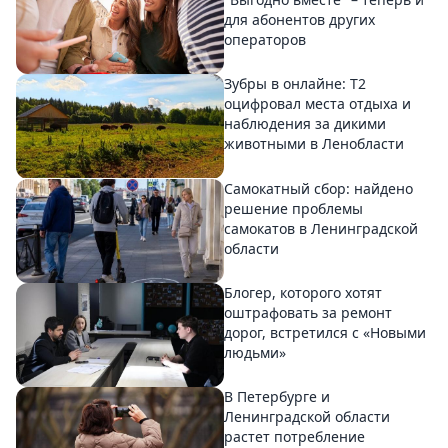
для абонентов других
операторов
Зубры в онлайне: Т2
оцифровал места отдыха и
наблюдения за дикими
животными в Ленобласти
Самокатный сбор: найдено
решение проблемы
самокатов в Ленинградской
области
Блогер, которого хотят
оштрафовать за ремонт
дорог, встретился с «Новыми
людьми»
В Петербурге и
Ленинградской области
растет потребление