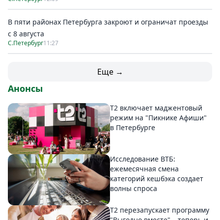
В пяти районах Петербурга закроют и ограничат проезды
с 8 августа
С.Петербург
11:27
Еще →
Анонсы
Т2 включает маджентовый
режим на "Пикнике Афиши"
в Петербурге
Исследование ВТБ:
ежемесячная смена
категорий кешбэка создает
волны спроса
Т2 перезапускает программу
"Выгодно вместе" – теперь и