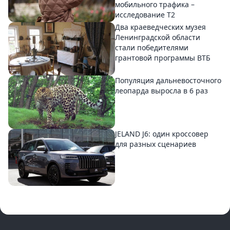
мобильного трафика –
исследование T2
Два краеведческих музея
Ленинградской области
стали победителями
грантовой программы ВТБ
Популяция дальневосточного
леопарда выросла в 6 раз
JELAND J6: один кроссовер
для разных сценариев