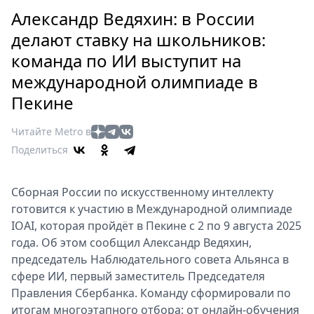
Петербург
Александр Ведяхин: в России
Россия
делают ставку на школьников:
Мир
команда по ИИ выступит на
Здоровье
международной олимпиаде в
Еда
Туризм
Пекине
Мода
Читайте Metro в
Театр
Поделиться
Кино
Афиша
Сборная России по искусственному интеллекту
Книги
готовится к участию в Международной олимпиаде
Выставки
IOAI, которая пройдёт в Пекине с 2 по 9 августа 2025
Пресс-
года. Об этом сообщил Александр Ведяхин,
релизы
председатель Наблюдательного совета Альянса в
О
сфере ИИ, первый заместитель Председателя
Правления Сбербанка. Команду сформировали по
Metro
итогам многоэтапного отбора: от онлайн-обучения
Стримы