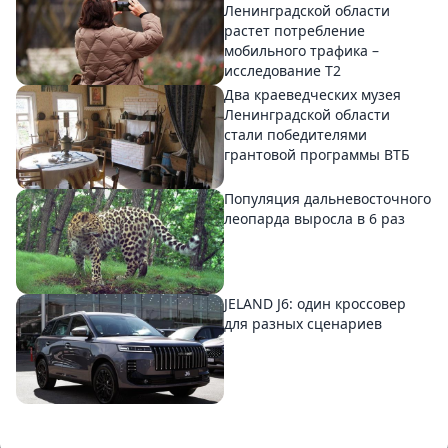
Ленинградской области
растет потребление
мобильного трафика –
исследование T2
Два краеведческих музея
Ленинградской области
стали победителями
грантовой программы ВТБ
Популяция дальневосточного
леопарда выросла в 6 раз
JELAND J6: один кроссовер
для разных сценариев