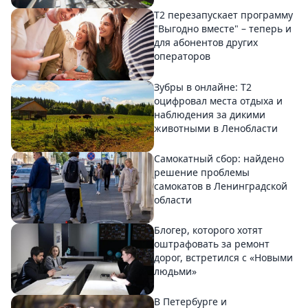
Т2 перезапускает программу
"Выгодно вместе" – теперь и
для абонентов других
операторов
Зубры в онлайне: Т2
оцифровал места отдыха и
наблюдения за дикими
животными в Ленобласти
Самокатный сбор: найдено
решение проблемы
самокатов в Ленинградской
области
Блогер, которого хотят
оштрафовать за ремонт
дорог, встретился с «Новыми
людьми»
В Петербурге и