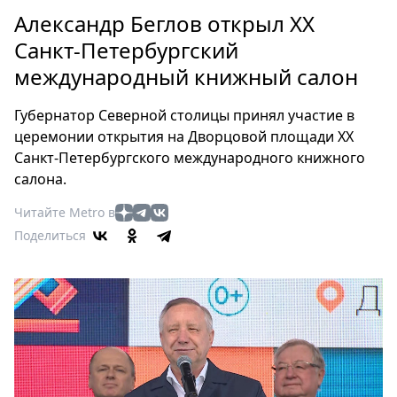
Петербург
Александр Беглов открыл ХХ
Россия
Санкт-Петербургский
Мир
международный книжный салон
Здоровье
Еда
Губернатор Северной столицы принял участие в
Туризм
церемонии открытия на Дворцовой площади ХХ
Мода
Санкт-Петербургского международного книжного
Театр
салона.
Кино
Читайте Metro в
Афиша
Поделиться
Книги
Выставки
Пресс-
релизы
О
Metro
Стримы