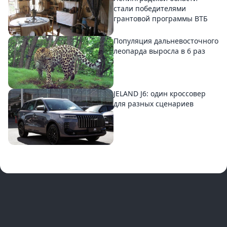
стали победителями
грантовой программы ВТБ
Популяция дальневосточного
леопарда выросла в 6 раз
JELAND J6: один кроссовер
для разных сценариев