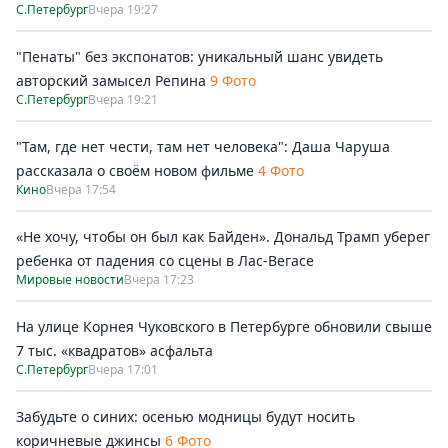
С.Петербург
Вчера 19:27
"Пенаты" без экспонатов: уникальный шанс увидеть
авторский замысел Репина
9 Фото
С.Петербург
Вчера 19:21
"Там, где нет чести, там нет человека": Даша Чаруша
рассказала о своём новом фильме
4 Фото
Кино
Вчера 17:54
«Не хочу, чтобы он был как Байден». Дональд Трамп уберег
ребенка от падения со сцены в Лас-Вегасе
Мировые новости
Вчера 17:23
На улице Корнея Чуковского в Петербурге обновили свыше
7 тыс. «квадратов» асфальта
С.Петербург
Вчера 17:01
Забудьте о синих: осенью модницы будут носить
коричневые джинсы
6 Фото