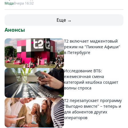
Мода
Вчера 16:32
Еще →
Анонсы
Т2 включает маджентовый
режим на "Пикнике Афиши"
в Петербурге
Исследование ВТБ:
ежемесячная смена
категорий кешбэка создает
волны спроса
Т2 перезапускает программу
"Выгодно вместе" – теперь и
для абонентов других
операторов