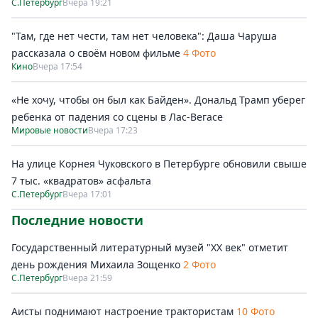
С.Петербург
Вчера 19:21
"Там, где нет чести, там нет человека": Даша Чаруша
рассказала о своём новом фильме
4 Фото
Кино
Вчера 17:54
«Не хочу, чтобы он был как Байден». Дональд Трамп уберег
ребенка от падения со сцены в Лас-Вегасе
Мировые новости
Вчера 17:23
На улице Корнея Чуковского в Петербурге обновили свыше
7 тыс. «квадратов» асфальта
С.Петербург
Вчера 17:01
Последние новости
Государственный литературный музей "ХХ век" отметит
день рождения Михаила Зощенко
2 Фото
С.Петербург
Вчера 21:59
Аисты поднимают настроение трактористам
10 Фото