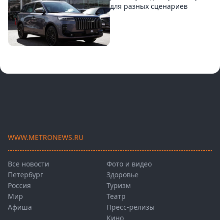
для разных сценариев
WWW.METRONEWS.RU
Все новости
Фото и видео
Петербург
Здоровье
Россия
Туризм
Мир
Театр
Афиша
Пресс-релизы
Кино