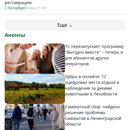
реставрацию
С.Петербург
Вчера 15:18
Еще →
Анонсы
Т2 перезапускает программу
"Выгодно вместе" – теперь и
для абонентов других
операторов
Зубры в онлайне: Т2
оцифровал места отдыха и
наблюдения за дикими
животными в Ленобласти
Самокатный сбор: найдено
решение проблемы
самокатов в Ленинградской
области