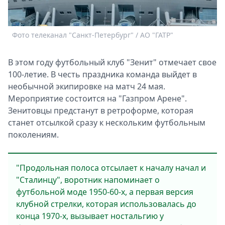
Спецпроекты
Звезды
Выборы
Фото телеканал "Санкт-Петербург" / АО "ГАТР"
2026
Скачай
В этом году футбольный клуб "Зенит" отмечает свое
Metro
100-летие. В честь праздника команда выйдет в
необычной экипировке на матч 24 мая.
Мероприятие состоится на "Газпром Арене".
Зенитовцы предстанут в ретроформе, которая
станет отсылкой сразу к нескольким футбольным
поколениям.
"Продольная полоса отсылает к началу начал и
"Сталинцу", воротник напоминает о
футбольной моде 1950-60-х, а первая версия
клубной стрелки, которая использовалась до
конца 1970-х, вызывает ностальгию у