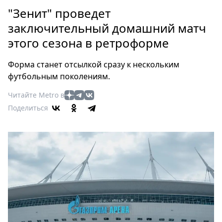
Петербург
"Зенит" проведет
Россия
заключительный домашний матч
Мир
этого сезона в ретроформе
Здоровье
Еда
Форма станет отсылкой сразу к нескольким
Туризм
футбольным поколениям.
Мода
Читайте Metro в
Театр
Поделиться
Кино
Афиша
Книги
Выставки
Пресс-
релизы
О
Metro
Стримы