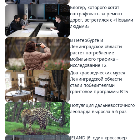
Блогер, которого хотят
оштрафовать за ремонт
дорог, встретился с «Новыми
людьми»
В Петербурге и
Ленинградской области
растет потребление
мобильного трафика –
исследование T2
Два краеведческих музея
Ленинградской области
стали победителями
грантовой программы ВТБ
Популяция дальневосточного
леопарда выросла в 6 раз
JELAND J6: один кроссовер