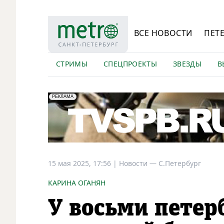
ВСЕ НОВОСТИ
ПЕТ
СТРИМЫ
СПЕЦПРОЕКТЫ
ЗВЕЗДЫ
В
erid: LdtCK5Efv
АО "ГАТР", ИНН: 7841320717
РЕКЛАМА
15 мая 2025, 17:56
|
Новости —
С.Петербург
КАРИНА ОГАНЯН
У восьми пете