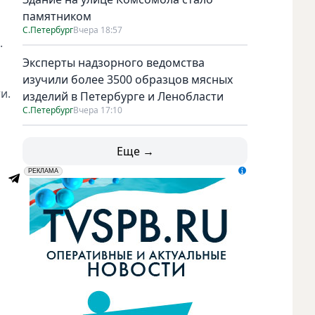
памятником
С.Петербург
Вчера 18:57
.
Эксперты надзорного ведомства
изучили более 3500 образцов мясных
и.
изделий в Петербурге и Ленобласти
С.Петербург
Вчера 17:10
Еще →
erid: LdtCK5udn
АО "ГАТР", ИНН: 7841320717
РЕКЛАМА