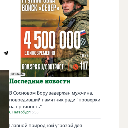
РЕКЛАМА
Социальная реклама
Последние новости
В Сосновом Бору задержан мужчина,
повредивший памятник ради "проверки
на прочность"
С.Петербург
16:55
Главной природной угрозой для