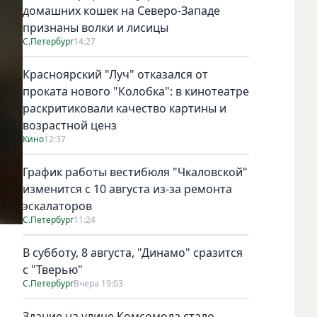
домашних кошек на Северо-Западе
признаны волки и лисицы
С.Петербург
14:27
Красноярский "Луч" отказался от
проката нового "Колобка": в кинотеатре
раскритиковали качество картины и
возрастной ценз
Кино
12:37
График работы вестибюля "Чкаловской"
изменится с 10 августа из-за ремонта
эскалаторов
С.Петербург
11:24
В субботу, 8 августа, "Динамо" сразится
с "Тверью"
С.Петербург
Вчера 19:03
Здание на улице Комсомола стало