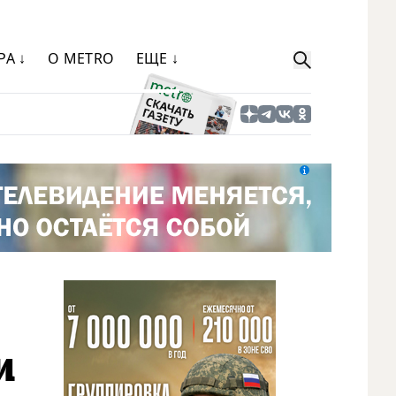
РА ↓
О METRO
ЕЩЕ ↓
и