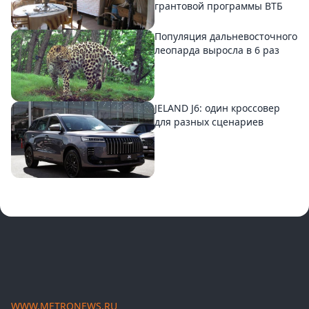
грантовой программы ВТБ
Популяция дальневосточного
леопарда выросла в 6 раз
JELAND J6: один кроссовер
для разных сценариев
WWW.METRONEWS.RU