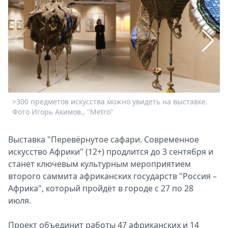
Спецпроекты
Звезды
Выборы
2026
Скачай
Metro
>300 предметов искусства можно увидеть на выставке.
В
Фото Игорь Акимов., "Metro"
и
И
Выставка "Перевёрнутое сафари. Современное
искусство Африки" (12+) продлится до 3 сентября и
станет ключевым культурным мероприятием
второго саммита африканских государств "Россия –
Африка", который пройдёт в городе с 27 по 28
июля.
Проект объединит работы 47 африканских и 14