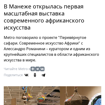
Петербург
В Манеже открылась первая
Россия
масштабная выставка
Мир
современного африканского
Здоровье
искусства
Еда
Туризм
Metro поговорило о проекте "Перевёрнутое
Мода
сафари. Современное искусство Африки" с
Театр
Алессандро Романини – куратором и одним из
Кино
крупнейших специалистов в области африканского
Афиша
искусства в мире.
Книги
Читайте Metro в
Выставки
Поделиться
Пресс-
релизы
О
Metro
Стримы