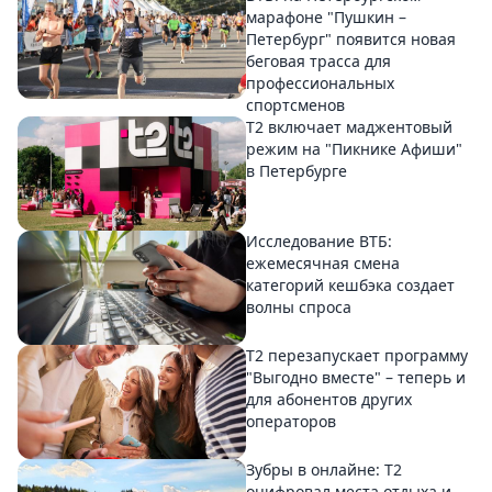
марафоне "Пушкин –
Петербург" появится новая
беговая трасса для
профессиональных
спортсменов
Т2 включает маджентовый
режим на "Пикнике Афиши"
в Петербурге
Исследование ВТБ:
ежемесячная смена
категорий кешбэка создает
волны спроса
Т2 перезапускает программу
"Выгодно вместе" – теперь и
для абонентов других
операторов
Зубры в онлайне: Т2
оцифровал места отдыха и