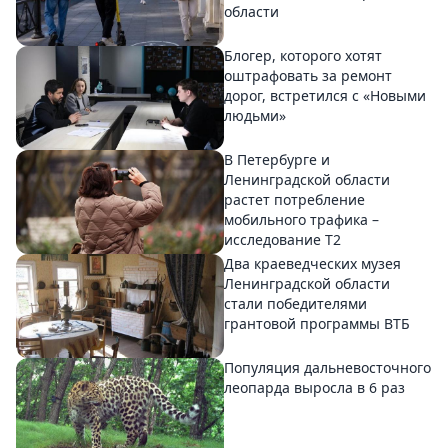
области
Блогер, которого хотят
оштрафовать за ремонт
дорог, встретился с «Новыми
людьми»
В Петербурге и
Ленинградской области
растет потребление
мобильного трафика –
исследование T2
Два краеведческих музея
Ленинградской области
стали победителями
грантовой программы ВТБ
Популяция дальневосточного
леопарда выросла в 6 раз