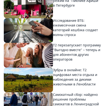
режим на "Пикнике Афиши"
в Петербурге
Исследование ВТБ:
ежемесячная смена
категорий кешбэка создает
волны спроса
Т2 перезапускает программу
"Выгодно вместе" – теперь и
для абонентов других
операторов
Зубры в онлайне: Т2
оцифровал места отдыха и
наблюдения за дикими
животными в Ленобласти
Самокатный сбор: найдено
решение проблемы
самокатов в Ленинградской