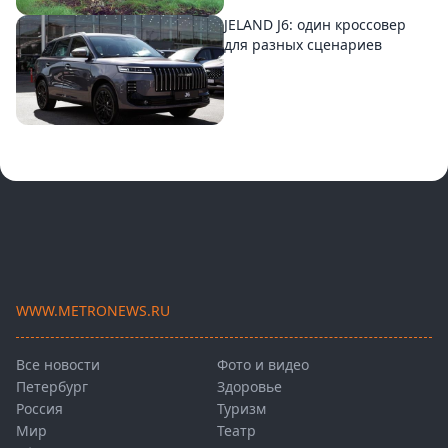
JELAND J6: один кроссовер
для разных сценариев
WWW.METRONEWS.RU
Все новости
Фото и видео
Петербург
Здоровье
Россия
Туризм
Мир
Театр