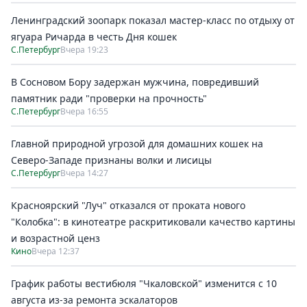
Ленинградский зоопарк показал мастер-класс по отдыху от
ягуара Ричарда в честь Дня кошек
С.Петербург
Вчера 19:23
В Сосновом Бору задержан мужчина, повредивший
памятник ради "проверки на прочность"
С.Петербург
Вчера 16:55
Главной природной угрозой для домашних кошек на
Северо-Западе признаны волки и лисицы
С.Петербург
Вчера 14:27
Красноярский "Луч" отказался от проката нового
"Колобка": в кинотеатре раскритиковали качество картины
и возрастной ценз
Кино
Вчера 12:37
График работы вестибюля "Чкаловской" изменится с 10
августа из-за ремонта эскалаторов