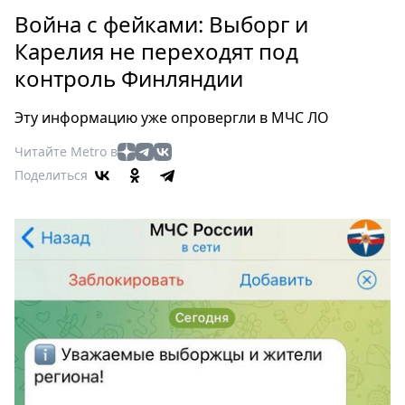
Петербург
Война с фейками: Выборг и
Россия
Карелия не переходят под
Мир
контроль Финляндии
Здоровье
Еда
Эту информацию уже опровергли в МЧС ЛО
Туризм
Мода
Читайте Metro в
Поделиться
Театр
Кино
Афиша
Книги
Выставки
Пресс-
релизы
О
Metro
Стримы