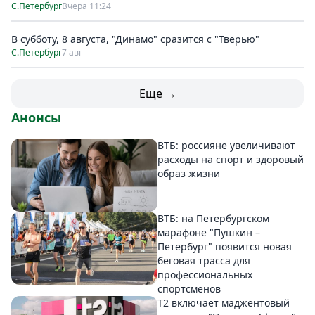
С.Петербург
Вчера 11:24
В субботу, 8 августа, "Динамо" сразится с "Тверью"
С.Петербург
7 авг
Еще →
Анонсы
ВТБ: россияне увеличивают
расходы на спорт и здоровый
образ жизни
ВТБ: на Петербургском
марафоне "Пушкин –
Петербург" появится новая
беговая трасса для
профессиональных
спортсменов
Т2 включает маджентовый