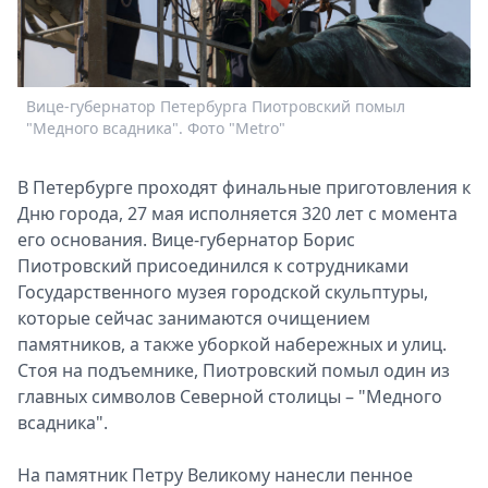
Спецпроекты
Звезды
Выборы
2026
Вице-губернатор Петербурга Пиотровский помыл
"
Скачай
"Медного всадника". Фото "Metro"
Ф
Metro
В Петербурге проходят финальные приготовления к
Дню города, 27 мая исполняется 320 лет с момента
его основания. Вице-губернатор Борис
Пиотровский присоединился к сотрудниками
Государственного музея городской скульптуры,
которые сейчас занимаются очищением
памятников, а также уборкой набережных и улиц.
Стоя на подъемнике, Пиотровский помыл один из
главных символов Северной столицы – "Медного
всадника".
На памятник Петру Великому нанесли пенное