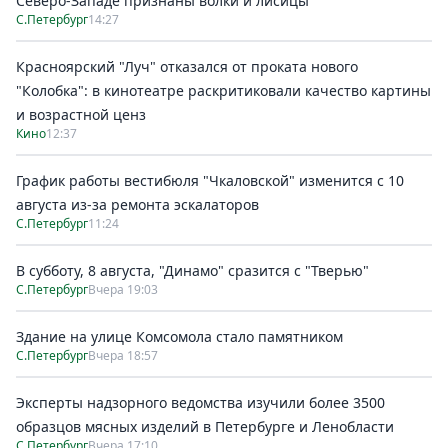
Северо-Западе признаны волки и лисицы
С.Петербург
14:27
Красноярский "Луч" отказался от проката нового
"Колобка": в кинотеатре раскритиковали качество картины
и возрастной ценз
Кино
12:37
График работы вестибюля "Чкаловской" изменится с 10
августа из-за ремонта эскалаторов
С.Петербург
11:24
В субботу, 8 августа, "Динамо" сразится с "Тверью"
С.Петербург
Вчера 19:03
Здание на улице Комсомола стало памятником
С.Петербург
Вчера 18:57
Эксперты надзорного ведомства изучили более 3500
образцов мясных изделий в Петербурге и Ленобласти
С.Петербург
Вчера 17:10