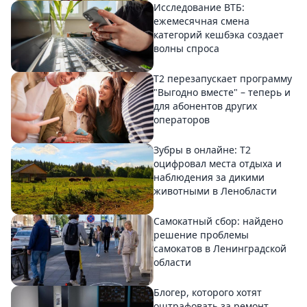
Исследование ВТБ:
ежемесячная смена
категорий кешбэка создает
волны спроса
Т2 перезапускает программу
"Выгодно вместе" – теперь и
для абонентов других
операторов
Зубры в онлайне: Т2
оцифровал места отдыха и
наблюдения за дикими
животными в Ленобласти
Самокатный сбор: найдено
решение проблемы
самокатов в Ленинградской
области
Блогер, которого хотят
оштрафовать за ремонт