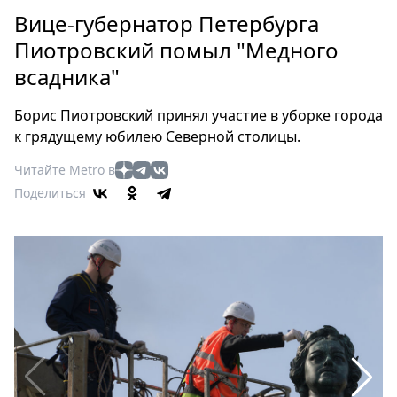
Петербург
Вице-губернатор Петербурга
Россия
Пиотровский помыл "Медного
Мир
всадника"
Здоровье
Еда
Борис Пиотровский принял участие в уборке города
Туризм
к грядущему юбилею Северной столицы.
Мода
Читайте Metro в
Театр
Поделиться
Кино
Афиша
Книги
Выставки
Пресс-
релизы
О
Metro
Стримы