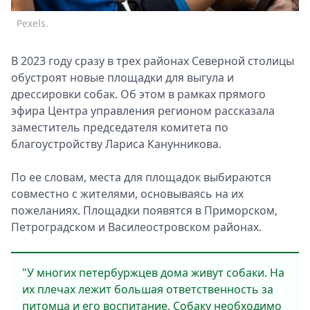
Спецпроекты
Pexels.
Звезды
Выборы
В 2023 году сразу в трех районах Северной столицы
2026
обустроят новые площадки для выгула и
Скачай
дрессировки собак. Об этом в рамках прямого
Metro
эфира Центра управления регионом рассказала
заместитель председателя комитета по
благоустройству Лариса Канунникова.
По ее словам, места для площадок выбираются
совместно с жителями, основываясь на их
пожеланиях. Площадки появятся в Приморском,
Петроградском и Василеостровском районах.
"У многих петербуржцев дома живут собаки. На
их плечах лежит большая ответственность за
питомца и его воспитание. Собаку необходимо