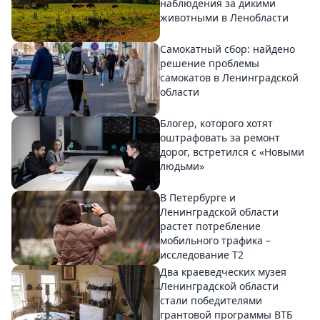
наблюдения за дикими
животными в Ленобласти
Самокатный сбор: найдено
решение проблемы
самокатов в Ленинградской
области
Блогер, которого хотят
оштрафовать за ремонт
дорог, встретился с «Новыми
людьми»
В Петербурге и
Ленинградской области
растет потребление
мобильного трафика –
исследование T2
Два краеведческих музея
Ленинградской области
стали победителями
грантовой программы ВТБ