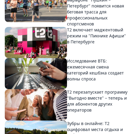
Петербург" появится новая
беговая трасса для
профессиональных
спортсменов
Т2 включает маджентовый
режим на "Пикнике Афиши"
в Петербурге
Исследование ВТБ:
ежемесячная смена
категорий кешбэка создает
волны спроса
Т2 перезапускает программу
"Выгодно вместе" – теперь и
для абонентов других
операторов
Зубры в онлайне: Т2
оцифровал места отдыха и