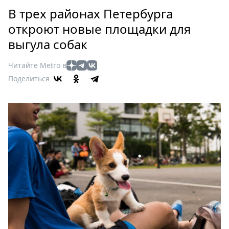
Петербург
В трех районах Петербурга
Россия
откроют новые площадки для
Мир
выгула собак
Здоровье
Еда
Читайте Metro в
Туризм
Поделиться
Мода
Театр
Кино
Афиша
Книги
Выставки
Пресс-
релизы
О
Metro
Стримы