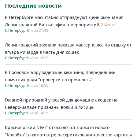
Последние новости
В Петербурге масштабно отпразднуют День окончания
Ленинградской битвы: афиша мероприятий
2 Фото
С.Петербург
Вчера 21:48
Ленинградский зоопарк показал мастер-класс по отдыху от
ягуара Ричарда в честь Дня кошек
С.Петербург
Вчера 19:23
В Сосновом Бору задержан мужчина, повредивший
памятник ради "проверки на прочность"
С.Петербург
Вчера 16:55
Главной природной угрозой для домашних кошек на
Северо-Западе признаны волки и лисицы
С.Петербург
Вчера 14:27
Красноярский "Луч" отказался от проката нового
"Колобка": в кинотеатре раскритиковали качество картины