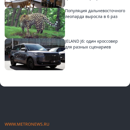
Популяция дальневосточного
леопарда выросла в 6 раз
JELAND J6: один кроссовер
для разных сценариев
WWW.METRONEWS.RU