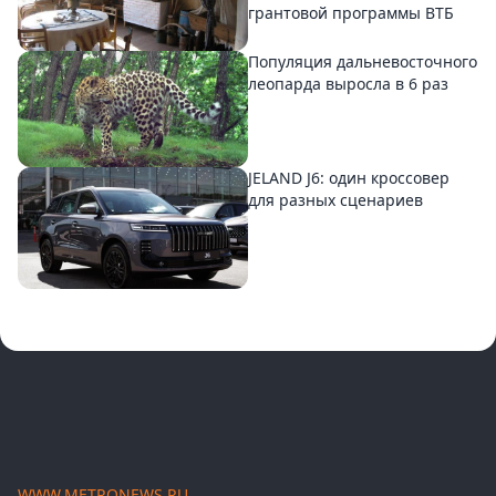
грантовой программы ВТБ
Популяция дальневосточного
леопарда выросла в 6 раз
JELAND J6: один кроссовер
для разных сценариев
WWW.METRONEWS.RU