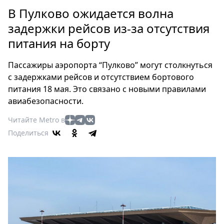
Петербург
В Пулково ожидается волна
Россия
задержки рейсов из-за отсутствия
Мир
питания на борту
Здоровье
Еда
Пассажиры аэропорта “Пулково” могут столкнуться
Туризм
с задержками рейсов и отсутствием бортового
Мода
питания 18 мая. Это связано с новыми правилами
Театр
авиабезопасности.
Кино
Читайте Metro в
Афиша
Поделиться
Книги
Выставки
Пресс-
релизы
О
Metro
Стримы