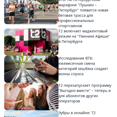
марафоне "Пушкин –
Петербург" появится новая
беговая трасса для
профессиональных
спортсменов
Т2 включает маджентовый
режим на "Пикнике Афиши"
в Петербурге
Исследование ВТБ:
ежемесячная смена
категорий кешбэка создает
волны спроса
Т2 перезапускает программу
"Выгодно вместе" – теперь и
для абонентов других
операторов
Зубры в онлайне: Т2