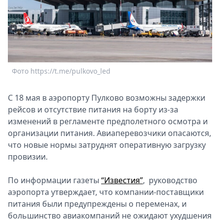
Спецпроекты
Звезды
Выборы
2026
Скачай
Metro
Фото https://t.me/pulkovo_led
С 18 мая в аэропорту Пулково возможны задержки
рейсов и отсутствие питания на борту из-за
изменений в регламенте предполетного осмотра и
организации питания. Авиаперевозчики опасаются,
что новые нормы затруднят оперативную загрузку
провизии.
По информации газеты
“Известия”
, руководство
аэропорта утверждает, что компании-поставщики
питания были предупреждены о переменах, и
большинство авиакомпаний не ожидают ухудшения