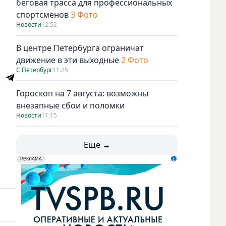
беговая трасса для профессиональных
спортсменов
3 Фото
Новости
12:52
В центре Петербурга ограничат
движение в эти выходные
2 Фото
С.Петербург
11:25
Гороскоп на 7 августа: возможны
внезапные сбои и поломки
Новости
11:15
Еще →
erid: LdtCK5udn
АО "ГАТР", ИНН: 7841320717
РЕКЛАМА