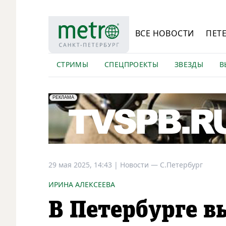
ВСЕ НОВОСТИ
ПЕТ
СТРИМЫ
СПЕЦПРОЕКТЫ
ЗВЕЗДЫ
В
erid: LdtCK5Efv
АО "ГАТР", ИНН: 7841320717
РЕКЛАМА
29 мая 2025, 14:43
|
Новости —
С.Петербург
ИРИНА АЛЕКСЕЕВА
В Петербурге в