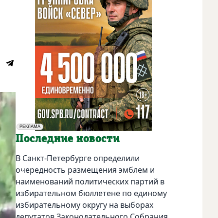
РЕКЛАМА
Социальная реклама
Последние новости
В Санкт-Петербурге определили
очередность размещения эмблем и
наименований политических партий в
избирательном бюллетене по единому
избирательному округу на выборах
депутатов Законодательного Собрания