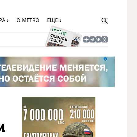
РА ↓
О METRO
ЕЩЕ ↓
и