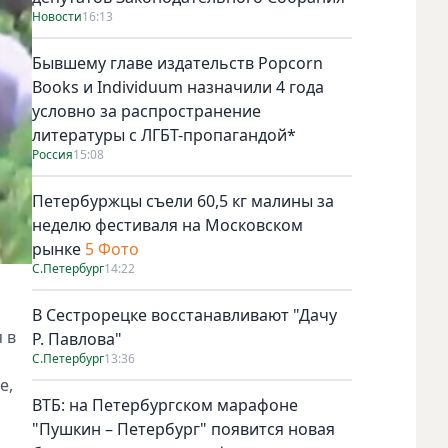
Новости
16:13
Бывшему главе издательств Popcorn
Books и Individuum назначили 4 года
условно за распространение
литературы с ЛГБТ-пропагандой*
Россия
15:08
Петербуржцы съели 60,5 кг малины за
неделю фестиваля на Московском
рынке
5 Фото
С.Петербург
14:22
В Сестрорецке восстанавливают "Дачу
 в
Р. Павлова"
С.Петербург
13:36
е,
ВТБ: на Петербургском марафоне
"Пушкин – Петербург" появится новая