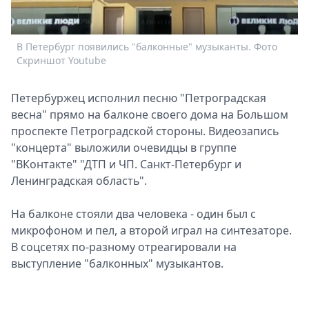
Спецпроекты
Звезды
В Петербург появились "балконные" музыканты. Фото
Выборы
Скриншот Youtube
2026
Скачай
Петербуржец исполнил песню "Петроградская
Metro
весна" прямо на балконе своего дома на Большом
проспекте Петроградской стороны. Видеозапись
"концерта" выложили очевидцы в группе
"ВКонтакте" "ДТП и ЧП. Санкт-Петербург и
Ленинградская область".
На балконе стояли два человека - один был с
микрофоном и пел, а второй играл на синтезаторе.
В соцсетях по-разному отреагировали на
выступление "балконных" музыкантов.