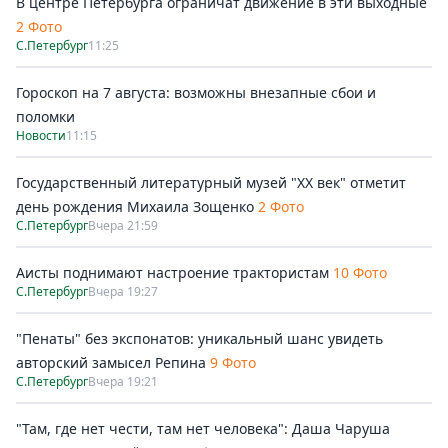
В центре Петербурга ограничат движение в эти выходные
2 Фото
С.Петербург
11:25
Гороскоп на 7 августа: возможны внезапные сбои и
поломки
Новости
11:15
Государственный литературный музей "ХХ век" отметит
день рождения Михаила Зощенко
2 Фото
С.Петербург
Вчера 21:59
Аисты поднимают настроение трактористам
10 Фото
С.Петербург
Вчера 19:27
"Пенаты" без экспонатов: уникальный шанс увидеть
авторский замысел Репина
9 Фото
С.Петербург
Вчера 19:21
"Там, где нет чести, там нет человека": Даша Чаруша