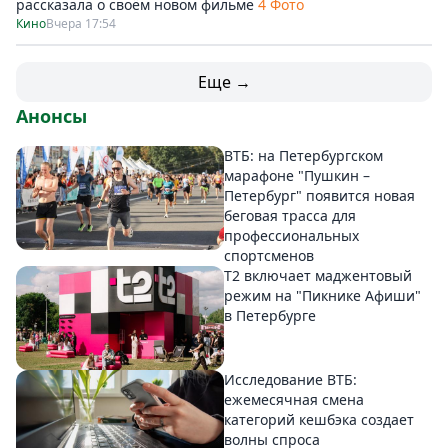
рассказала о своём новом фильме
4 Фото
Кино
Вчера 17:54
Еще →
Анонсы
ВТБ: на Петербургском
марафоне "Пушкин –
Петербург" появится новая
беговая трасса для
профессиональных
спортсменов
Т2 включает маджентовый
режим на "Пикнике Афиши"
в Петербурге
Исследование ВТБ:
ежемесячная смена
категорий кешбэка создает
волны спроса