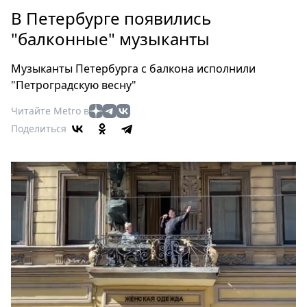
Петербург
В Петербурге появились
Россия
"балконные" музыканты
Мир
Здоровье
Музыканты Петербурга с балкона исполнили
Еда
"Петроградскую весну"
Туризм
Читайте Metro в
Мода
Поделиться
Театр
Кино
Афиша
Книги
Выставки
Пресс-
релизы
О
Metro
Стримы