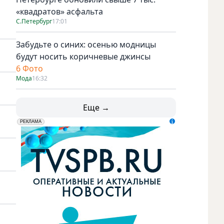
«квадратов» асфальта
С.Петербург
17:01
Забудьте о синих: осенью модницы
будут носить коричневые джинсы
6 Фото
Мода
16:32
Еще →
erid: LdtCK5udn
АО "ГАТР", ИНН: 7841320717
РЕКЛАМА