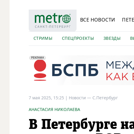
ВСЕ НОВОСТИ
ПЕТ
СТРИМЫ
СПЕЦПРОЕКТЫ
ЗВЕЗДЫ
В
erid: 2VfnxyFybV5
ПАО "Банк "Санкт-Петербург", ИНН: 7831000027
РЕКЛАМА
7 мая 2025, 15:25
|
Новости —
С.Петербург
АНАСТАСИЯ НИКОЛАЕВА
В Петербурге н