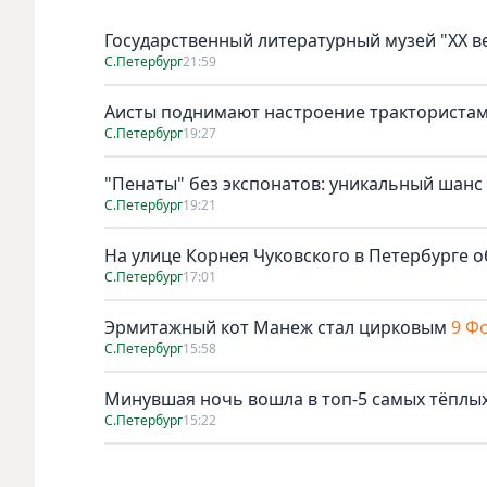
Государственный литературный музей "ХХ 
С.Петербург
21:59
Аисты поднимают настроение тракториста
С.Петербург
19:27
"Пенаты" без экспонатов: уникальный шанс
С.Петербург
19:21
На улице Корнея Чуковского в Петербурге о
С.Петербург
17:01
Эрмитажный кот Манеж стал цирковым
9 Ф
С.Петербург
15:58
Минувшая ночь вошла в топ-5 самых тёплых
С.Петербург
15:22