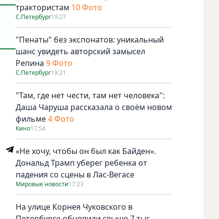
трактористам
10 Фото
С.Петербург
19:27
"Пенаты" без экспонатов: уникальный
шанс увидеть авторский замысел
Репина
9 Фото
С.Петербург
19:21
"Там, где нет чести, там нет человека":
Даша Чаруша рассказала о своём новом
фильме
4 Фото
Кино
17:54
«Не хочу, чтобы он был как Байден».
Дональд Трамп уберег ребенка от
падения со сцены в Лас-Вегасе
Мировые новости
17:23
На улице Корнея Чуковского в
Петербурге обновили свыше 7 тыс.