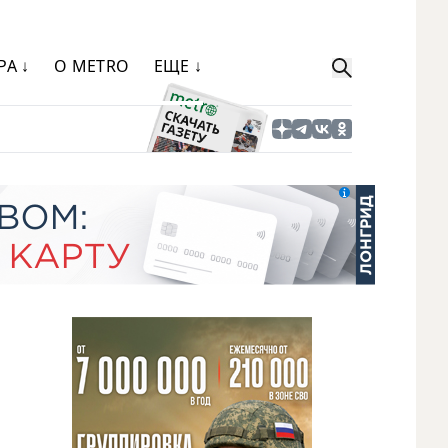
РА ↓
О METRO
ЕЩЕ ↓