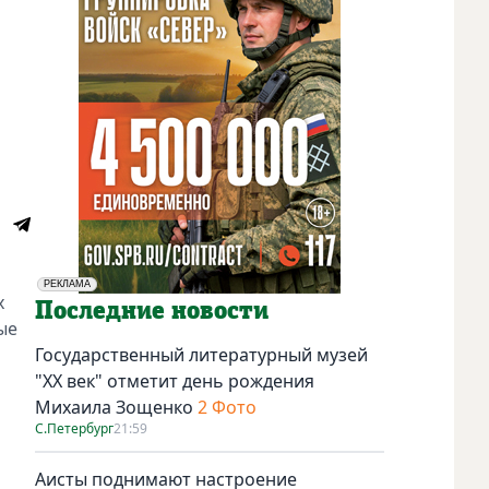
РЕКЛАМА
х
Социальная реклама
Последние новости
ые
Государственный литературный музей
"ХХ век" отметит день рождения
Михаила Зощенко
2 Фото
С.Петербург
21:59
Аисты поднимают настроение