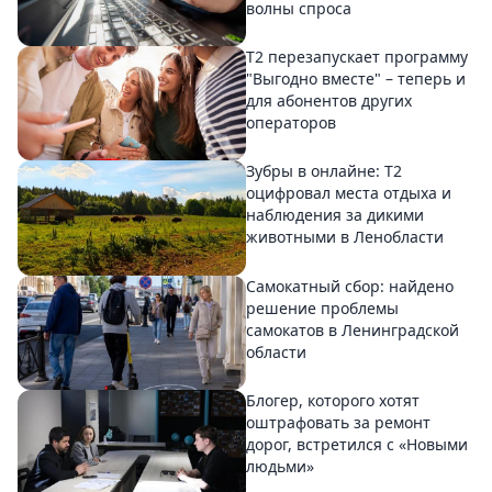
волны спроса
Т2 перезапускает программу
"Выгодно вместе" – теперь и
для абонентов других
операторов
Зубры в онлайне: Т2
оцифровал места отдыха и
наблюдения за дикими
животными в Ленобласти
Самокатный сбор: найдено
решение проблемы
самокатов в Ленинградской
области
Блогер, которого хотят
оштрафовать за ремонт
дорог, встретился с «Новыми
людьми»