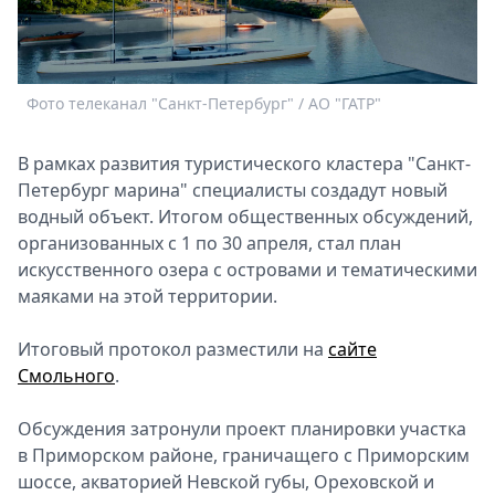
Спецпроекты
Звезды
Выборы
2026
Фото телеканал "Санкт-Петербург" / АО "ГАТР"
Скачай
Metro
В рамках развития туристического кластера "Санкт-
Петербург марина" специалисты создадут новый
водный объект. Итогом общественных обсуждений,
организованных с 1 по 30 апреля, стал план
искусственного озера с островами и тематическими
маяками на этой территории.
Итоговый протокол разместили на
сайте
Смольного
.
Обсуждения затронули проект планировки участка
в Приморском районе, граничащего с Приморским
шоссе, акваторией Невской губы, Ореховской и