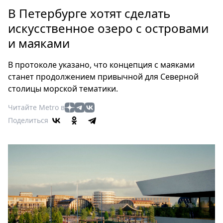
Петербург
В Петербурге хотят сделать
Россия
искусственное озеро с островами
Мир
и маяками
Здоровье
Еда
В протоколе указано, что концепция с маяками
Туризм
станет продолжением привычной для Северной
Мода
столицы морской тематики.
Театр
Читайте Metro в
Кино
Поделиться
Афиша
Книги
Выставки
Пресс-
релизы
О
Metro
Стримы