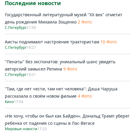
Последние новости
Государственный литературный музей "ХХ век" отметит
день рождения Михаила Зощенко
2 Фото
С.Петербург
21:59
Аисты поднимают настроение трактористам
10 Фото
С.Петербург
19:27
"Пенаты" без экспонатов: уникальный шанс увидеть
авторский замысел Репина
9 Фото
С.Петербург
19:21
"Там, где нет чести, там нет человека": Даша Чаруша
рассказала о своём новом фильме
4 Фото
Кино
17:54
«Не хочу, чтобы он был как Байден». Дональд Трамп уберег
ребенка от падения со сцены в Лас-Вегасе
Мировые новости
17:23