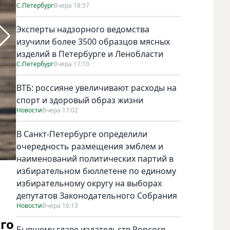
С.Петербург
Вчера 18:57
Эксперты надзорного ведомства
изучили более 3500 образцов мясных
изделий в Петербурге и Ленобласти
С.Петербург
Вчера 17:10
ВТБ: россияне увеличивают расходы на
спорт и здоровый образ жизни
Новости
Вчера 17:02
В Санкт-Петербурге определили
очередность размещения эмблем и
наименований политических партий в
МВД РФ по Санкт-Петербургу и Ленинградской области.
избирательном бюллетене по единому
избирательному округу на выборах
депутатов Законодательного Собрания
Новости
Вчера 16:13
го
Бывшему главе издательств Popcorn