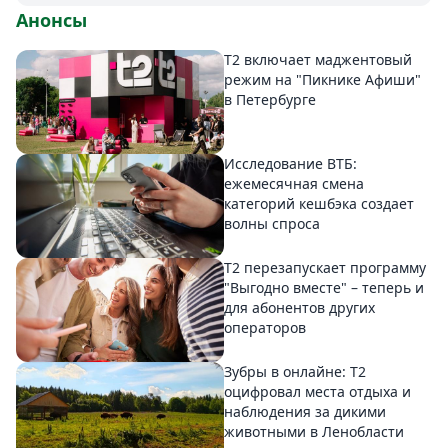
Анонсы
Т2 включает маджентовый
режим на "Пикнике Афиши"
в Петербурге
Исследование ВТБ:
ежемесячная смена
категорий кешбэка создает
волны спроса
Т2 перезапускает программу
"Выгодно вместе" – теперь и
для абонентов других
операторов
Зубры в онлайне: Т2
оцифровал места отдыха и
наблюдения за дикими
животными в Ленобласти