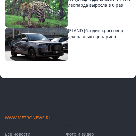
леопарда выросла в 6 раз
JELAND J6: один кроссовер
для разных сценариев
WWW.METRONEWS.RU
Все новости
Фото и видео