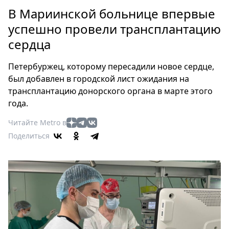
Петербург
В Мариинской больнице впервые
Россия
успешно провели трансплантацию
Мир
сердца
Здоровье
Еда
Петербуржец, которому пересадили новое сердце,
Туризм
был добавлен в городской лист ожидания на
Мода
трансплантацию донорского органа в марте этого
Театр
года.
Кино
Читайте Metro в
Афиша
Поделиться
Книги
Выставки
Пресс-
релизы
О
Metro
Стримы