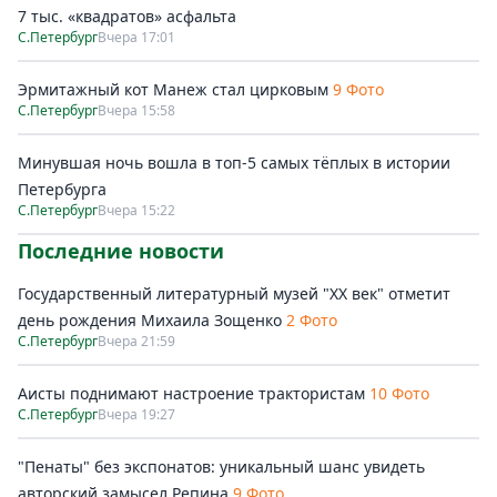
7 тыс. «квадратов» асфальта
С.Петербург
Вчера 17:01
Эрмитажный кот Манеж стал цирковым
9 Фото
С.Петербург
Вчера 15:58
Минувшая ночь вошла в топ-5 самых тёплых в истории
Петербурга
С.Петербург
Вчера 15:22
Последние новости
Государственный литературный музей "ХХ век" отметит
день рождения Михаила Зощенко
2 Фото
С.Петербург
Вчера 21:59
Аисты поднимают настроение трактористам
10 Фото
С.Петербург
Вчера 19:27
"Пенаты" без экспонатов: уникальный шанс увидеть
авторский замысел Репина
9 Фото