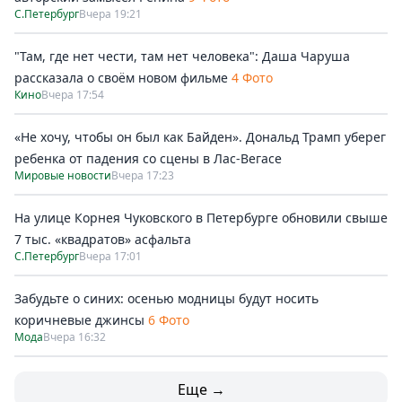
С.Петербург
Вчера 19:21
"Там, где нет чести, там нет человека": Даша Чаруша
рассказала о своём новом фильме
4 Фото
Кино
Вчера 17:54
«Не хочу, чтобы он был как Байден». Дональд Трамп уберег
ребенка от падения со сцены в Лас-Вегасе
Мировые новости
Вчера 17:23
На улице Корнея Чуковского в Петербурге обновили свыше
7 тыс. «квадратов» асфальта
С.Петербург
Вчера 17:01
Забудьте о синих: осенью модницы будут носить
коричневые джинсы
6 Фото
Мода
Вчера 16:32
Еще →