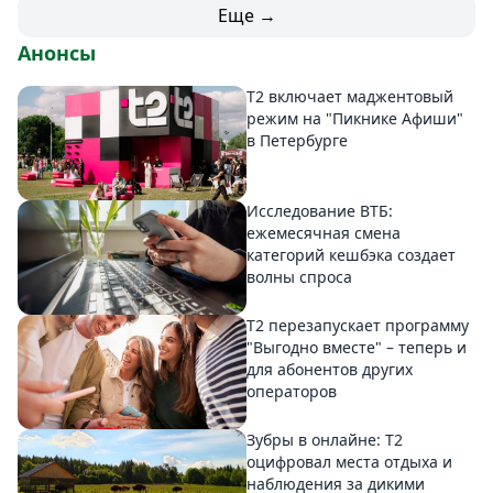
Еще →
Анонсы
Т2 включает маджентовый
режим на "Пикнике Афиши"
в Петербурге
Исследование ВТБ:
ежемесячная смена
категорий кешбэка создает
волны спроса
Т2 перезапускает программу
"Выгодно вместе" – теперь и
для абонентов других
операторов
Зубры в онлайне: Т2
оцифровал места отдыха и
наблюдения за дикими