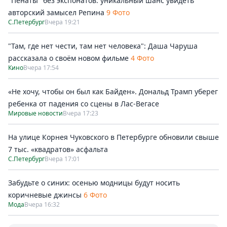
"Пенаты" без экспонатов: уникальный шанс увидеть
авторский замысел Репина
9 Фото
С.Петербург
Вчера 19:21
"Там, где нет чести, там нет человека": Даша Чаруша
рассказала о своём новом фильме
4 Фото
Кино
Вчера 17:54
«Не хочу, чтобы он был как Байден». Дональд Трамп уберег
ребенка от падения со сцены в Лас-Вегасе
Мировые новости
Вчера 17:23
На улице Корнея Чуковского в Петербурге обновили свыше
7 тыс. «квадратов» асфальта
С.Петербург
Вчера 17:01
Забудьте о синих: осенью модницы будут носить
коричневые джинсы
6 Фото
Мода
Вчера 16:32