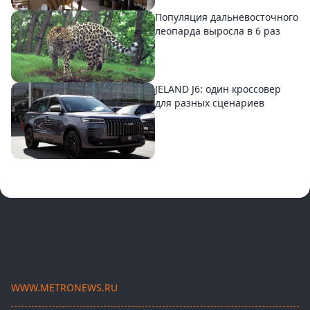
Популяция дальневосточного
леопарда выросла в 6 раз
JELAND J6: один кроссовер
для разных сценариев
WWW.METRONEWS.RU