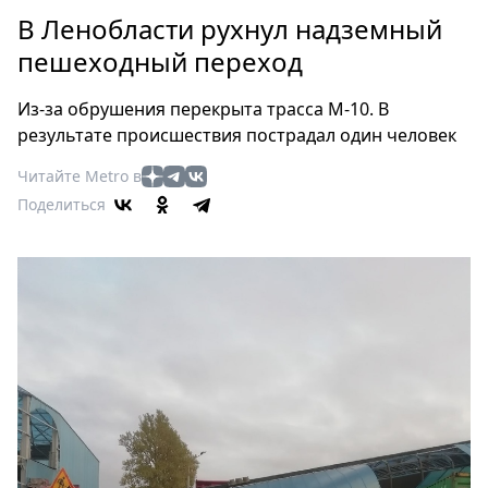
Петербург
В Ленобласти рухнул надземный
Россия
пешеходный переход
Мир
Здоровье
Из-за обрушения перекрыта трасса М-10. В
Еда
результате происшествия пострадал один человек
Туризм
Читайте Metro в
Мода
Поделиться
Театр
Кино
Афиша
Книги
Выставки
Пресс-
релизы
О
Metro
Стримы