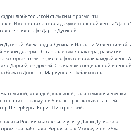
" кадры любительской съемки и фрагменты
лов. Именно так авторы документальной ленты "Даша
тологе, философе Дарье Дугиной.
 Дугиной: Александра Дугина и Натальи Мелентьевой. 
й жизни дочери. О становлении характера, развитии
 на которые в семье философов говорили каждый день. А
их с Дарьей, ее друзей. С началом специальной военно
на была в Донецке, Мариуполе. Публиковала
мечательной, молодой, красивой, талантливой девушки
ь говорить правду, не боялась рассказывать о ней.
атор Петербурга Борис Пиотровский.
 палаты России мы открыли улицу Даши Дугиной в
тором она работала. Вернулась в Москву и погибла.