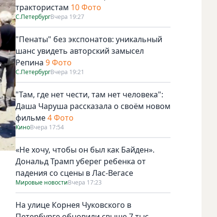
трактористам
10 Фото
С.Петербург
Вчера 19:27
"Пенаты" без экспонатов: уникальный
шанс увидеть авторский замысел
Репина
9 Фото
С.Петербург
Вчера 19:21
"Там, где нет чести, там нет человека":
Даша Чаруша рассказала о своём новом
фильме
4 Фото
Кино
Вчера 17:54
«Не хочу, чтобы он был как Байден».
Дональд Трамп уберег ребенка от
падения со сцены в Лас-Вегасе
Мировые новости
Вчера 17:23
На улице Корнея Чуковского в
Петербурге обновили свыше 7 тыс.