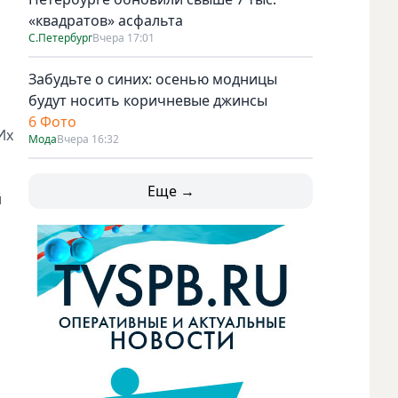
«квадратов» асфальта
С.Петербург
Вчера 17:01
"
Забудьте о синих: осенью модницы
будут носить коричневые джинсы
6 Фото
Их
Мода
Вчера 16:32
Еще →
й