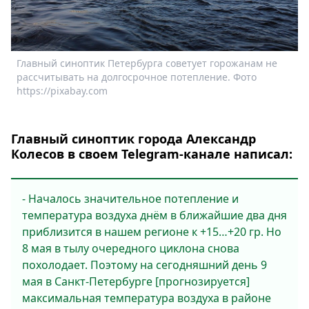
Спецпроекты
Звезды
Выборы
Главный синоптик Петербурга советует горожанам не
2026
рассчитывать на долгосрочное потепление. Фото
Скачай
https://pixabay.com
Metro
Главный синоптик города Александр
Колесов в своем Telegram-канале написал:
- Началось значительное потепление и
температура воздуха днём в ближайшие два дня
приблизится в нашем регионе к +15…+20 гр. Но
8 мая в тылу очередного циклона снова
похолодает. Поэтому на сегодняшний день 9
мая в Санкт-Петербурге [прогнозируется]
максимальная температура воздуха в районе