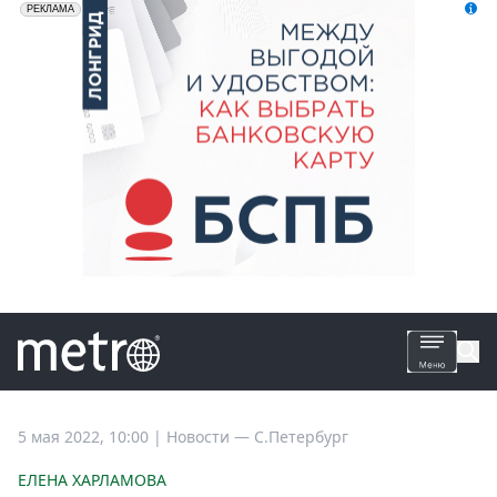
erid: 2VfnxyFybV5
ПАО "Банк "Санкт-Петербург", ИНН: 7831000027
РЕКЛАМА
Все
5 мая 2022, 10:00
|
Новости —
С.Петербург
новости
ЕЛЕНА ХАРЛАМОВА