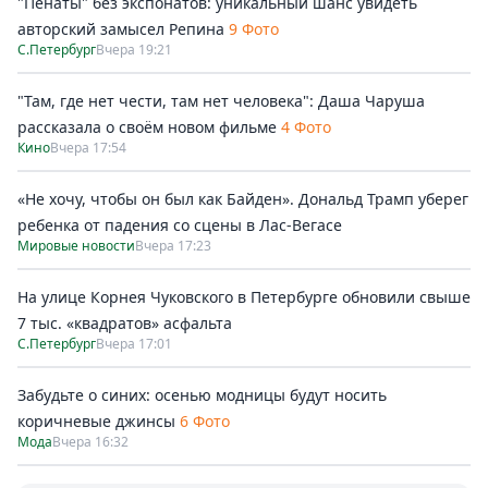
"Пенаты" без экспонатов: уникальный шанс увидеть
авторский замысел Репина
9 Фото
С.Петербург
Вчера 19:21
"Там, где нет чести, там нет человека": Даша Чаруша
рассказала о своём новом фильме
4 Фото
Кино
Вчера 17:54
«Не хочу, чтобы он был как Байден». Дональд Трамп уберег
ребенка от падения со сцены в Лас-Вегасе
Мировые новости
Вчера 17:23
На улице Корнея Чуковского в Петербурге обновили свыше
7 тыс. «квадратов» асфальта
С.Петербург
Вчера 17:01
Забудьте о синих: осенью модницы будут носить
коричневые джинсы
6 Фото
Мода
Вчера 16:32