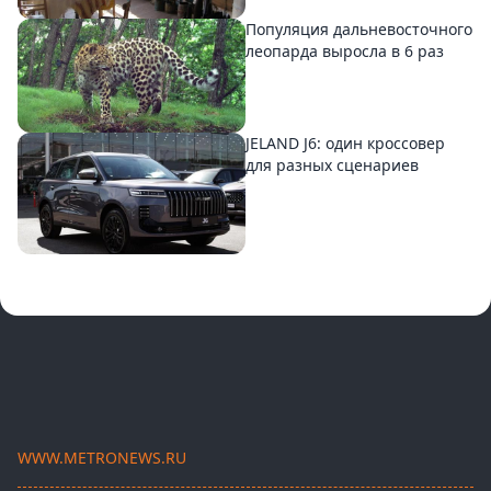
Популяция дальневосточного
леопарда выросла в 6 раз
JELAND J6: один кроссовер
для разных сценариев
WWW.METRONEWS.RU