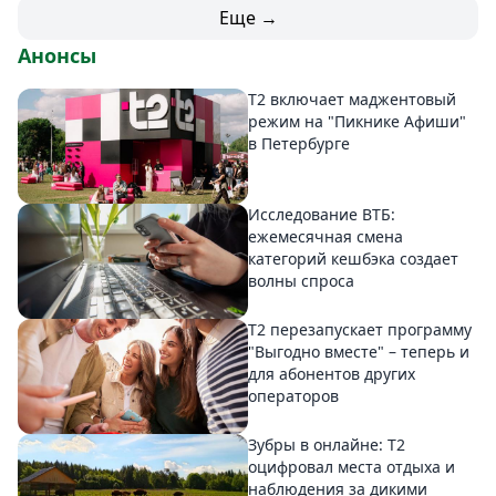
Еще →
Анонсы
Т2 включает маджентовый
режим на "Пикнике Афиши"
в Петербурге
Исследование ВТБ:
ежемесячная смена
категорий кешбэка создает
волны спроса
Т2 перезапускает программу
"Выгодно вместе" – теперь и
для абонентов других
операторов
Зубры в онлайне: Т2
оцифровал места отдыха и
наблюдения за дикими