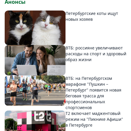
Анонсы
Петербургские коты ищут
новых хозяев
ВТБ: россияне увеличивают
расходы на спорт и здоровый
образ жизни
ВТБ: на Петербургском
марафоне "Пушкин –
Петербург" появится новая
беговая трасса для
профессиональных
спортсменов
Т2 включает маджентовый
режим на "Пикнике Афиши"
в Петербурге