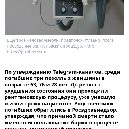
Спецпроекты
Звезды
Выборы
2026
Скачай
Еще трое человек умерли, предположитлеьно, после
Metro
проведения рентгеновских процедур. Фото
https://pixabay.com/
По утверждению Telegram-каналов, среди
погибших три пожилых женщины в
возрасте 63, 76 и 78 лет. До резкого
ухудшения состояния они проходили
рентгеновскую процедуру, уже унесшую
жизни троих пациентов. Родственники
погибших обратились в Росздравнадзор,
утверждая, что причиной смерти стало
именно использование бария в процессе
рентген-контрастный процедур.