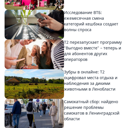
Исследование ВТБ:
ежемесячная смена
категорий кешбэка создает
волны спроса
Т2 перезапускает программу
"Выгодно вместе" – теперь и
для абонентов других
операторов
Зубры в онлайне: Т2
оцифровал места отдыха и
наблюдения за дикими
животными в Ленобласти
Самокатный сбор: найдено
решение проблемы
самокатов в Ленинградской
области