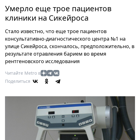
Петербург
Умерло еще трое пациентов
Россия
клиники на Сикейроса
Мир
Здоровье
Cтало известно, что еще трое пациентов
Еда
консультативно-диагностического центра №1 на
Туризм
улице Сикейроса, скончалось, предположительно, в
Мода
результате отравления барием во время
Театр
рентгеновского исследования
Кино
Читайте Metro в
Афиша
Поделиться
Книги
Выставки
Пресс-
релизы
О
Metro
Стримы