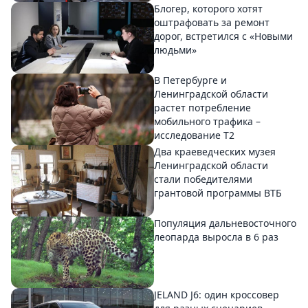
Блогер, которого хотят
оштрафовать за ремонт
дорог, встретился с «Новыми
людьми»
В Петербурге и
Ленинградской области
растет потребление
мобильного трафика –
исследование T2
Два краеведческих музея
Ленинградской области
стали победителями
грантовой программы ВТБ
Популяция дальневосточного
леопарда выросла в 6 раз
JELAND J6: один кроссовер