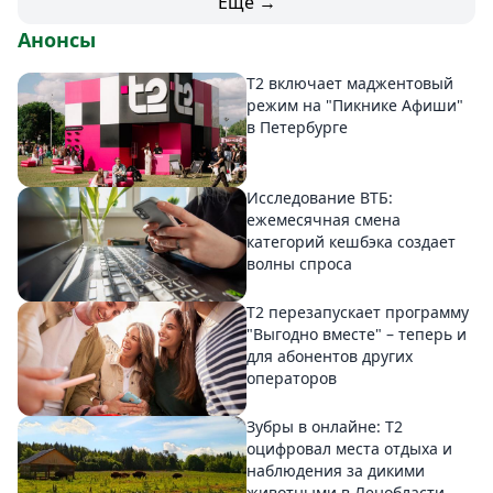
Еще →
Анонсы
Т2 включает маджентовый
режим на "Пикнике Афиши"
в Петербурге
Исследование ВТБ:
ежемесячная смена
категорий кешбэка создает
волны спроса
Т2 перезапускает программу
"Выгодно вместе" – теперь и
для абонентов других
операторов
Зубры в онлайне: Т2
оцифровал места отдыха и
наблюдения за дикими
животными в Ленобласти