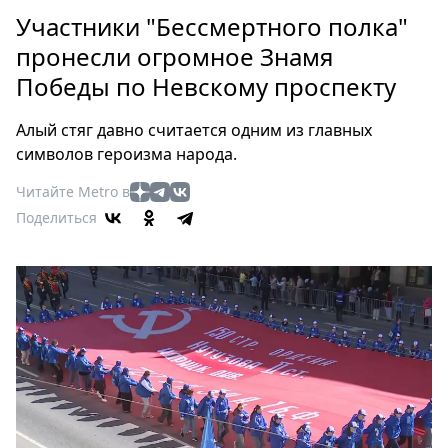
Петербург
Участники "Бессмертного полка"
Россия
пронесли огромное Знамя
Мир
Победы по Невскому проспекту
Здоровье
Еда
Алый стяг давно считается одним из главных
Туризм
символов героизма народа.
Мода
Читайте Metro в
Театр
Поделиться
Кино
Афиша
Книги
Выставки
Пресс-
релизы
О
Metro
Стримы