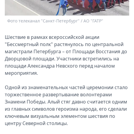
Спецпроекты
Звезды
Выборы
Фото телеканал "Санкт-Петербург" / АО "ГАТР"
2026
Скачай
Шествие в рамках всероссийской акции
Metro
"Бессмертный полк" растянулось по центральной
магистрали Петербурга – от Площади Восстания до
Дворцовой площади. Участники встретились на
площади Александра Невского перед началом
мероприятия.
Одной из знаменательных частей церемонии стало
торжественное развертывание волонтерами
Знамени Победы. Алый стяг давно считается одним
из главных символов героизма народа, его сделали
ключевым визуальным элементом шествия по
центру Северной столицы.