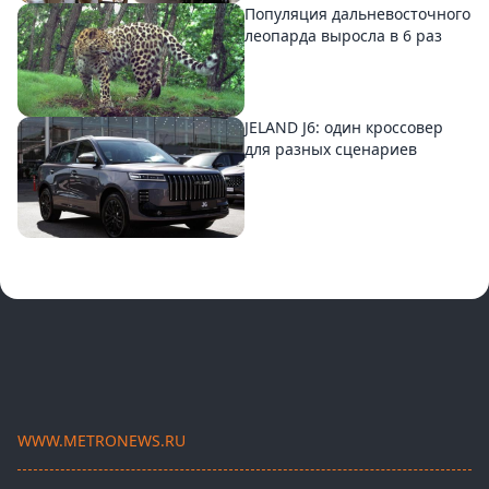
Популяция дальневосточного
леопарда выросла в 6 раз
JELAND J6: один кроссовер
для разных сценариев
WWW.METRONEWS.RU