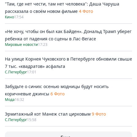
"Там, где нет чести, там нет человека": Даша Чаруша
рассказала о своём новом фильме
4 Фото
Кино
17:54
«Не хочу, чтобы он был как Байден». Дональд Трамп уберег
ребенка от падения со сцены в Лас-Вегасе
Мировые новости
17:23
На улице Корнея Чуковского в Петербурге обновили свыше
7 тыс. «квадратов» асфальта
С.Петербург
17:01
Забудьте о синих: осенью модницы будут носить
коричневые джинсы
6 Фото
Мода
16:32
Эрмитажный кот Манеж стал цирковым
9 Фото
С.Петербург
15:58