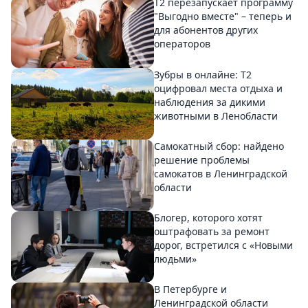
Т2 перезапускает программу
"Выгодно вместе" – теперь и
для абонентов других
операторов
Зубры в онлайне: Т2
оцифровал места отдыха и
наблюдения за дикими
животными в Ленобласти
Самокатный сбор: найдено
решение проблемы
самокатов в Ленинградской
области
Блогер, которого хотят
оштрафовать за ремонт
дорог, встретился с «Новыми
людьми»
В Петербурге и
Ленинградской области