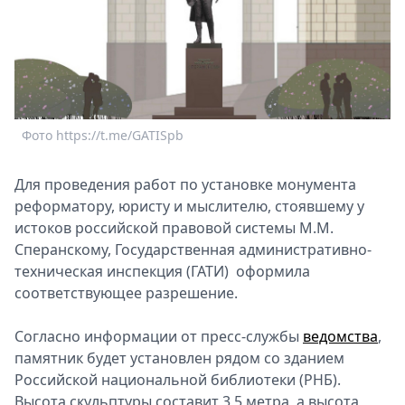
Спецпроекты
Звезды
Выборы
2026
Скачай
Metro
Фото https://t.me/GATISpb
Для проведения работ по установке монумента
реформатору, юристу и мыслителю, стоявшему у
истоков российской правовой системы М.М.
Сперанскому, Государственная административно-
техническая инспекция (ГАТИ) оформила
соответствующее разрешение.
Согласно информации от пресс-службы
ведомства
,
памятник будет установлен рядом со зданием
Российской национальной библиотеки (РНБ).
Высота скульптуры составит 3,5 метра, а высота