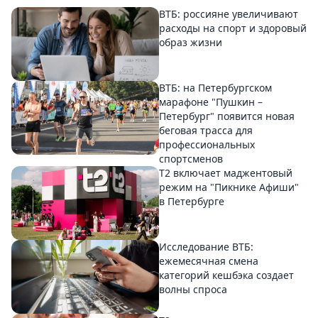
ВТБ: россияне увеличивают
расходы на спорт и здоровый
образ жизни
ВТБ: на Петербургском
марафоне "Пушкин –
Петербург" появится новая
беговая трасса для
профессиональных
спортсменов
Т2 включает маджентовый
режим на "Пикнике Афиши"
в Петербурге
Исследование ВТБ:
ежемесячная смена
категорий кешбэка создает
волны спроса