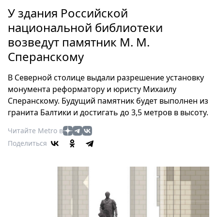
Петербург
У здания Российской
Россия
национальной библиотеки
Мир
возведут памятник М. М.
Здоровье
Сперанскому
Еда
Туризм
В Северной столице выдали разрешение установку
Мода
монумента реформатору и юристу Михаилу
Театр
Сперанскому. Будущий памятник будет выполнен из
Кино
гранита Балтики и достигать до 3,5 метров в высоту.
Афиша
Читайте Metro в
Книги
Поделиться
Выставки
Пресс-
релизы
О
Metro
Стримы