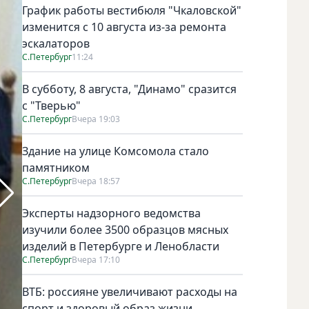
График работы вестибюля "Чкаловской"
изменится с 10 августа из-за ремонта
эскалаторов
С.Петербург
11:24
В субботу, 8 августа, "Динамо" сразится
с "Тверью"
С.Петербург
Вчера 19:03
Здание на улице Комсомола стало
памятником
С.Петербург
Вчера 18:57
Эксперты надзорного ведомства
изучили более 3500 образцов мясных
изделий в Петербурге и Ленобласти
С.Петербург
Вчера 17:10
ВТБ: россияне увеличивают расходы на
спорт и здоровый образ жизни