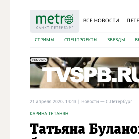
ВСЕ НОВОСТИ
ПЕТ
СТРИМЫ
СПЕЦПРОЕКТЫ
ЗВЕЗДЫ
В
erid: LdtCK5Efv
АО "ГАТР", ИНН: 7841320717
РЕКЛАМА
21 апреля 2020, 14:43
|
Новости —
С.Петербург
КАРИНА ТЕПАНЯН
Татьяна Булано