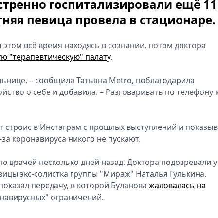
кстренно госпитализировали ещё 11
етняя певица провела в стационаре.
 этом всё время находясь в сознании, потом доктора
ую "терапевтическую" палату
.
ольнице, – сообщила Татьяна Metro, поблагодарила
йство о себе и добавила. – Разговаривать по телефону 
т строис в Инстаграм с прошлых выступлений и показыв
з-за коронавируса никого не пускают.
 врачей несколько дней назад. Доктора подозревали у
вицы экс-солистка группы "Мираж" Наталья Гулькина.
показал передачу, в которой Буланова
жаловалась на
онавирусных" ограничений.