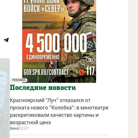
РЕКЛАМА
Социальная реклама
Последние новости
Красноярский "Луч" отказался от
проката нового "Колобка": в кинотеатре
раскритиковали качество картины и
возрастной ценз
Кино
12:37