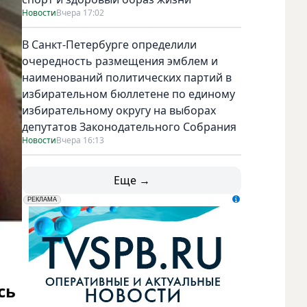
Новости
Вчера 17:02
В Санкт-Петербурге определили
очередность размещения эмблем и
наименований политических партий в
избирательном бюллетене по единому
избирательному округу на выборах
депутатов Законодательного Собрания
Новости
Вчера 16:13
Татьяна Буланова рассказала о самочувствии. Фото instag
Еще →
erid: LdtCK5udn
АО "ГАТР", ИНН: 7841320717
РЕКЛАМА
сь