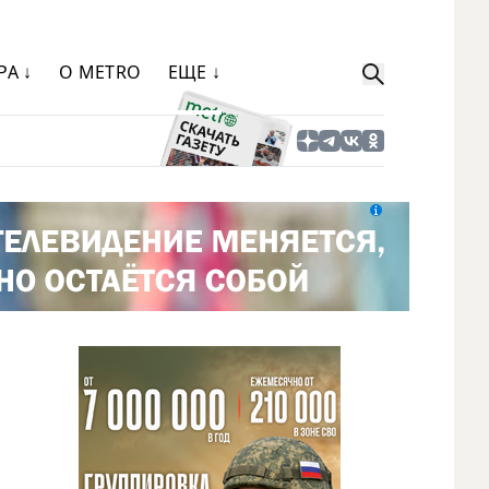
РА ↓
О METRO
ЕЩЕ ↓