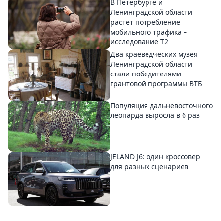
В Петербурге и
Ленинградской области
растет потребление
мобильного трафика –
исследование T2
Два краеведческих музея
Ленинградской области
стали победителями
грантовой программы ВТБ
Популяция дальневосточного
леопарда выросла в 6 раз
JELAND J6: один кроссовер
для разных сценариев