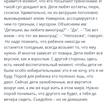
нравится момент, что его посыпают греночками. И
такой суп доедают все. Дети любят котлеты, пюре,
сосиски. Удивительно, но из ватрушек поголовно
выковыривают изюм. Наверное, ассоциируется с
чем-то грязным, с мусором. Объясняем им:
"Детишки, вы любите виноград?" – "Да". – "Так вот
изюм – это тот же виноград". – "Непохоже", говорят.
Но надо помнить, что ребёнок никогда не
останется голодным, всегда возьмёт то, что ему
нужно. И многое зависит от повара. Дети любят всё
вкусное, как и взрослые. С другой стороны, здесь
есть некий воспитательный момент, чтобы дети не
были особо избирательными: это я не хочу, это я не
буду. Порой для ребёнка это полезно: ешь, что
дают. Сейчас дети залюбленные, всё вертится
вокруг них, а им же ещё жить в этом мире. Нужно
порой понимать, что другого не будет, а тебе до
вечера сидеть. Съедобно – но не домашнее.