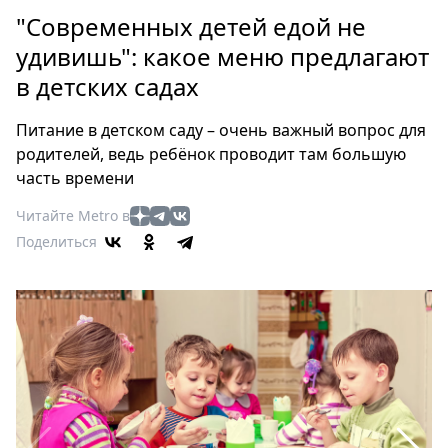
Петербург
"Современных детей едой не
Россия
удивишь": какое меню предлагают
Мир
в детских садах
Здоровье
Еда
Питание в детском саду – очень важный вопрос для
Туризм
родителей, ведь ребёнок проводит там большую
Мода
часть времени
Театр
Читайте Metro в
Кино
Поделиться
Афиша
Книги
Выставки
Пресс-
релизы
О
Metro
Стримы