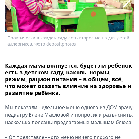
Спецпроекты
Звезды
Выборы
2026
Скачай
Практически в каждом саду есть второе меню для детей-
Metro
аллергиков. Фото depositphotos
Каждая мама волнуется, будет ли ребёнок
есть в детском саду, каковы нормы,
М
режим, рацион питания – в общем, всё,
что может оказать влияние на здоровье и
развитие ребёнка.
Мы показали недельное меню одного из ДОУ врачу-
педиатру Елене Масловой и попросили разъяснить,
насколько полезны предлагаемые малышам блюда:
– От представленного меню ничего плохого не