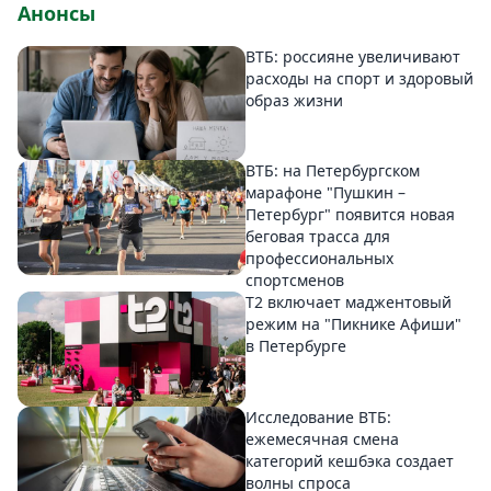
Анонсы
ВТБ: россияне увеличивают
расходы на спорт и здоровый
образ жизни
ВТБ: на Петербургском
марафоне "Пушкин –
Петербург" появится новая
беговая трасса для
профессиональных
спортсменов
Т2 включает маджентовый
режим на "Пикнике Афиши"
в Петербурге
Исследование ВТБ:
ежемесячная смена
категорий кешбэка создает
волны спроса