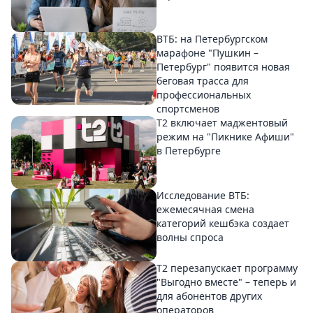
ВТБ: на Петербургском
марафоне "Пушкин –
Петербург" появится новая
беговая трасса для
профессиональных
спортсменов
Т2 включает маджентовый
режим на "Пикнике Афиши"
в Петербурге
Исследование ВТБ:
ежемесячная смена
категорий кешбэка создает
волны спроса
Т2 перезапускает программу
"Выгодно вместе" – теперь и
для абонентов других
операторов