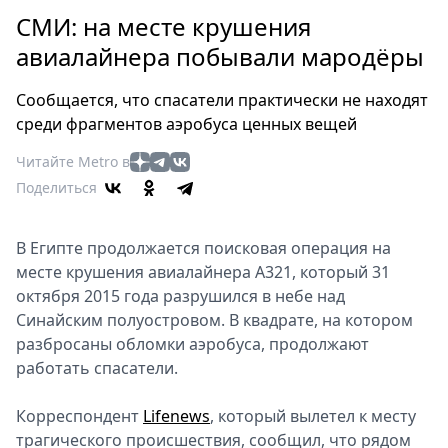
Петербург
СМИ: на месте крушения
Россия
авиалайнера побывали мародёры
Мир
Здоровье
Сообщается, что спасатели практически не находят
Еда
среди фрагментов аэробуса ценных вещей
Туризм
Читайте Metro в
Мода
Поделиться
Театр
Кино
В Египте продолжается поисковая операция на
Афиша
месте крушения авиалайнера А321, который 31
Книги
октября 2015 года разрушился в небе над
Выставки
Синайским полуостровом. В квадрате, на котором
Пресс-
разбросаны обломки аэробуса, продолжают
релизы
работать спасатели.
О
Корреспондент
Lifenews
, который вылетел к месту
Metro
трагического происшествия, сообщил, что рядом
Стримы