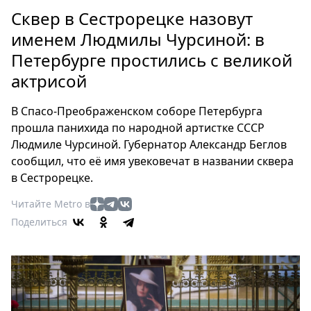
Петербург
Сквер в Сестрорецке назовут
Россия
именем Людмилы Чурсиной: в
Мир
Петербурге простились с великой
Здоровье
актрисой
Еда
Туризм
В Спасо-Преображенском соборе Петербурга
Мода
прошла панихида по народной артистке СССР
Театр
Людмиле Чурсиной. Губернатор Александр Беглов
Кино
сообщил, что её имя увековечат в названии сквера
Афиша
в Сестрорецке.
Книги
Читайте Metro в
Выставки
Поделиться
Пресс-
релизы
О
Metro
Стримы