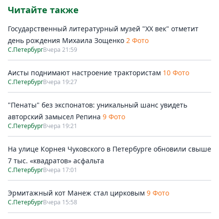
Читайте также
Государственный литературный музей "ХХ век" отметит
день рождения Михаила Зощенко
2 Фото
С.Петербург
Вчера 21:59
Аисты поднимают настроение трактористам
10 Фото
С.Петербург
Вчера 19:27
"Пенаты" без экспонатов: уникальный шанс увидеть
авторский замысел Репина
9 Фото
С.Петербург
Вчера 19:21
На улице Корнея Чуковского в Петербурге обновили свыше
7 тыс. «квадратов» асфальта
С.Петербург
Вчера 17:01
Эрмитажный кот Манеж стал цирковым
9 Фото
С.Петербург
Вчера 15:58