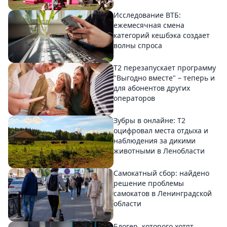
Исследование ВТБ:
ежемесячная смена
категорий кешбэка создает
волны спроса
Т2 перезапускает программу
"Выгодно вместе" – теперь и
для абонентов других
операторов
Зубры в онлайне: Т2
оцифровал места отдыха и
наблюдения за дикими
животными в Ленобласти
Самокатный сбор: найдено
решение проблемы
самокатов в Ленинградской
области
Блогер, которого хотят