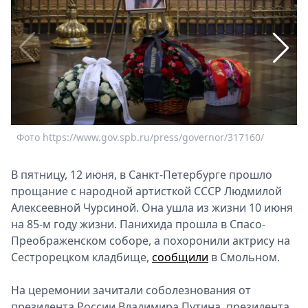
Спецпроекты
Звезды
Выборы
2026
Скачай
Metro
Фото https://www.gov.spb.ru/press/governor/317160/
Ф
В пятницу, 12 июня, в Санкт-Петербурге прошло
прощание с народной артисткой СССР Людмилой
Алексеевной Чурсиной. Она ушла из жизни 10 июня
на 85-м году жизни. Панихида прошла в Спасо-
Преображенском соборе, а похоронили актрису на
Сестрорецком кладбище,
сообщили
в Смольном.
На церемонии зачитали соболезнования от
президента России Владимира Путина, президента