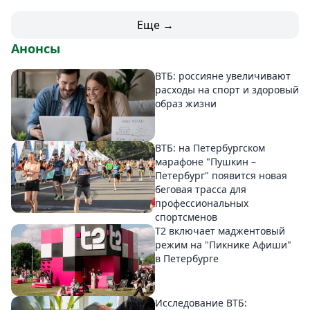
Еще →
Анонсы
ВТБ: россияне увеличивают
расходы на спорт и здоровый
образ жизни
ВТБ: на Петербургском
марафоне "Пушкин –
Петербург" появится новая
беговая трасса для
профессиональных
спортсменов
Т2 включает маджентовый
режим на "Пикнике Афиши"
в Петербурге
Исследование ВТБ: