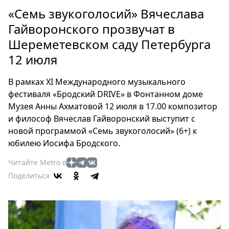
Петербург
«Семь звукоголосий» Вячеслава
Россия
Гайворонского прозвучат в
Мир
Шереметевском саду Петербурга
Здоровье
12 июля
Еда
Туризм
В рамках XI Международного музыкального
Мода
фестиваля «Бродский DRIVE» в Фонтанном доме
Театр
Музея Анны Ахматовой 12 июля в 17.00 композитор
Кино
и философ Вячеслав Гайворонский выступит с
Афиша
новой программой «Семь звукоголосий» (6+) к
Книги
юбилею Иосифа Бродского.
Выставки
Читайте Metro в
Пресс-
Поделиться
релизы
О
Metro
Стримы