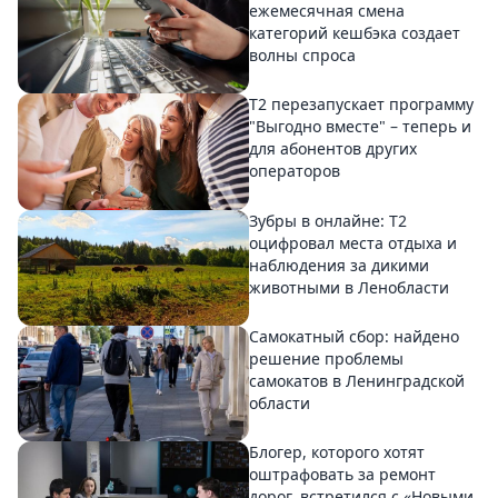
ежемесячная смена
категорий кешбэка создает
волны спроса
Т2 перезапускает программу
"Выгодно вместе" – теперь и
для абонентов других
операторов
Зубры в онлайне: Т2
оцифровал места отдыха и
наблюдения за дикими
животными в Ленобласти
Самокатный сбор: найдено
решение проблемы
самокатов в Ленинградской
области
Блогер, которого хотят
оштрафовать за ремонт
дорог, встретился с «Новыми