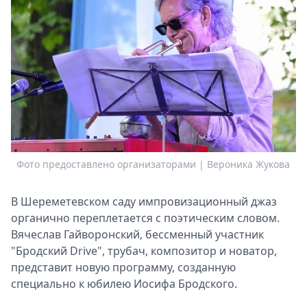
Спецпроекты
Звезды
Выборы
2026
Скачай
Metro
Фото предоставлено организаторами | Вероника Жукова
В Шереметевском саду импровизационный джаз
органично переплетается с поэтическим словом.
Вячеслав Гайворонский, бессменный участник
"Бродский Drive", трубач, композитор и новатор,
представит новую программу, созданную
специально к юбилею Иосифа Бродского.