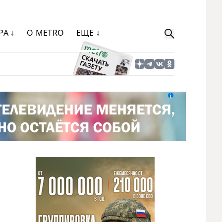
РА ↓
О METRO
ЕЩЕ ↓