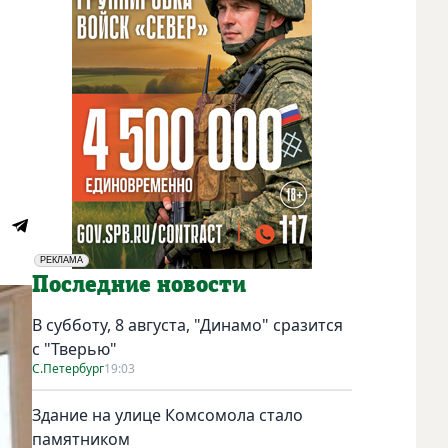
РЕКЛАМА
Социальная реклама
Последние новости
В субботу, 8 августа, "Динамо" сразится
с "Тверью"
С.Петербург
19:03
Здание на улице Комсомола стало
памятником