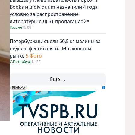
Books и Individuum назначили 4 года
условно за распространение
литературы с ЛГБТ-пропагандой*
Россия
15:08
Петербуржцы съели 60,5 кг малины за
неделю фестиваля на Московском
рынке
5 Фото
С.Петербург
14:22
Еще →
erid: LdtCK5udn
АО "ГАТР", ИНН: 7841320717
РЕКЛАМА
Самый известный в мире больничный клоун – легендарный
мира. Добровольцы побывали в Детской городской больни
смехотерапии. Фото Алена Бобрович, "Metro"