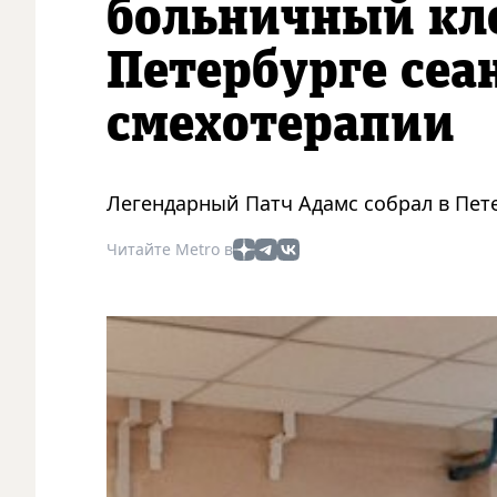
больничный кло
Петербурге сеа
смехотерапии
Легендарный Патч Адамс собрал в Пете
Читайте Metro в