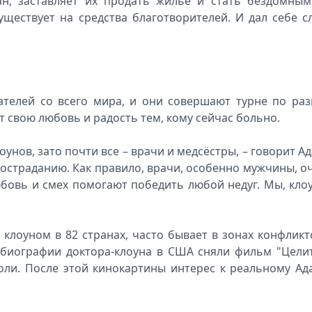
ан, заставляет их продать жильё и стать бездомным
уществует на средства благотворителей. И дал себе с
вателей со всего мира, и они совершают турне по ра
 свою любовь и радость тем, кому сейчас больно.
унов, зато почти все – врачи и медсёстры, – говорит Ад
состраданию. Как правило, врачи, особенно мужчины, о
юбовь и смех помогают победить любой недуг. Мы, кло
клоуном в 82 странах, часто бывает в зонах конфликт
е биографии доктора-клоуна в США сняли фильм "Цели
оли. После этой кинокартины интерес к реальному Ад