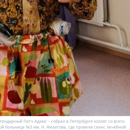
ендарный Патч Адамс – собрал в Петербурге коллег со всего
й больнице №5 им. Н. Филатова, где провели сеанс лечебной