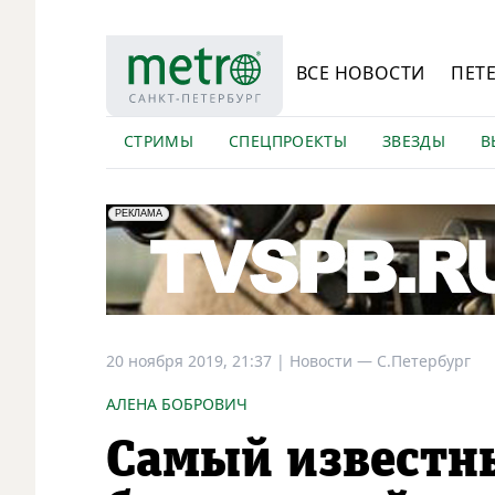
ВСЕ НОВОСТИ
ПЕТ
СТРИМЫ
СПЕЦПРОЕКТЫ
ЗВЕЗДЫ
В
erid: LdtCK5Efv
АО "ГАТР", ИНН: 7841320717
РЕКЛАМА
20 ноября 2019, 21:37
|
Новости —
С.Петербург
АЛЕНА БОБРОВИЧ
Самый известн