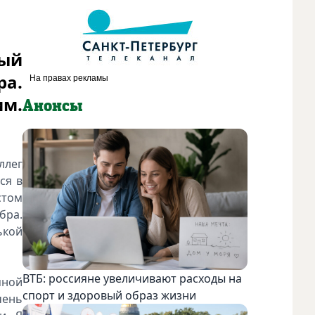
ный
ра.
им.
Анонсы
ллег
ся в
стом
бра.
ькой
ВТБ: россияне увеличивают расходы на
мной
спорт и здоровый образ жизни
чень