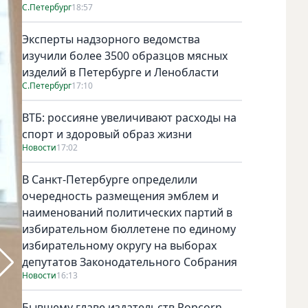
С.Петербург
18:57
Эксперты надзорного ведомства
изучили более 3500 образцов мясных
изделий в Петербурге и Ленобласти
С.Петербург
17:10
ВТБ: россияне увеличивают расходы на
спорт и здоровый образ жизни
Новости
17:02
В Санкт-Петербурге определили
очередность размещения эмблем и
наименований политических партий в
избирательном бюллетене по единому
избирательному округу на выборах
депутатов Законодательного Собрания
Новости
16:13
Бывшему главе издательств Popcorn