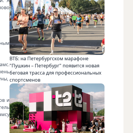
и. Я
лово
зным
ВТБ: на Петербургском марафоне
амс.
"Пушкин – Петербург" появится новая
чень
беговая трасса для профессиональных
уны,
спортсменов
ов и
тель
амсу