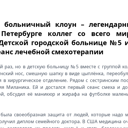
 больничный клоун – легендар
Петербурге коллег со всего ми
Детской городской больнице №5 
сеанс лечебной смехотерапии
й раз, но в детскую больницу №5 вместе с группой ко
унский нос, смешную шапку в виде цыплёнка, переобул
 в хирургическое отделение. Рядом с сестринским по
яя Миланика. Ей и достался первый сеанс смеха и до
ой, обсудил её маникюр и жирафа на футболке мален
то была своеобразная защита от людей, которые надо 
т получил диплом семейного доктора. В США медицина о