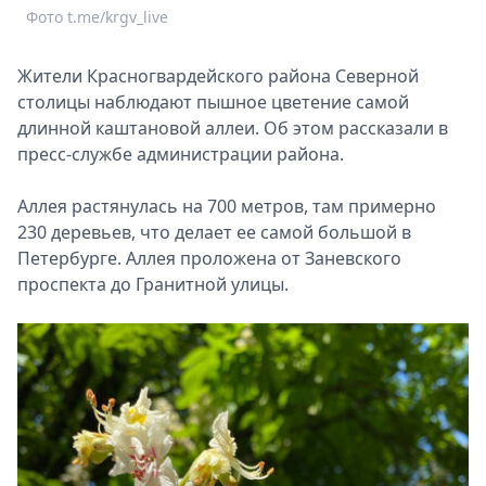
Фото t.me/krgv_live
Спецпроекты
Звезды
Жители Красногвардейского района Северной
Выборы
столицы наблюдают пышное цветение самой
2026
длинной каштановой аллеи. Об этом рассказали в
Скачай
пресс-службе администрации района.
Metro
Аллея растянулась на 700 метров, там примерно
230 деревьев, что делает ее самой большой в
Петербурге. Аллея проложена от Заневского
проспекта до Гранитной улицы.
Ф