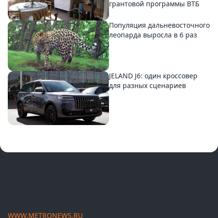
грантовой программы ВТБ
Популяция дальневосточного
леопарда выросла в 6 раз
JELAND J6: один кроссовер
для разных сценариев
WWW.METRONEWS.RU