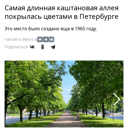
Петербург
Самая длинная каштановая аллея
Россия
покрылась цветами в Петербурге
Мир
Здоровье
Это место было создано еще в 1965 году.
Еда
Читайте Metro в
Туризм
Поделиться
Мода
Театр
Кино
Афиша
Книги
Выставки
Пресс-
релизы
О
Metro
Стримы