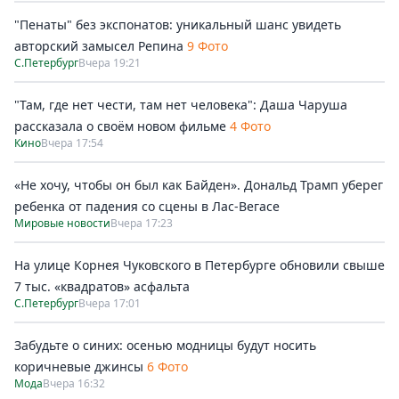
"Пенаты" без экспонатов: уникальный шанс увидеть
авторский замысел Репина
9 Фото
С.Петербург
Вчера 19:21
"Там, где нет чести, там нет человека": Даша Чаруша
рассказала о своём новом фильме
4 Фото
Кино
Вчера 17:54
«Не хочу, чтобы он был как Байден». Дональд Трамп уберег
ребенка от падения со сцены в Лас-Вегасе
Мировые новости
Вчера 17:23
На улице Корнея Чуковского в Петербурге обновили свыше
7 тыс. «квадратов» асфальта
С.Петербург
Вчера 17:01
Забудьте о синих: осенью модницы будут носить
коричневые джинсы
6 Фото
Мода
Вчера 16:32