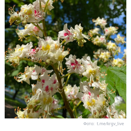
Фото:
t.me/krgv_live