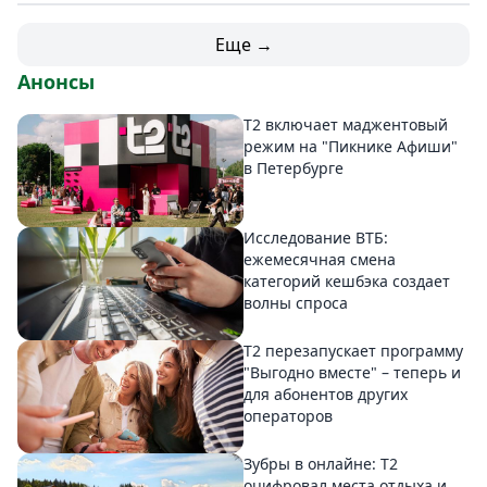
Еще →
Анонсы
Т2 включает маджентовый
режим на "Пикнике Афиши"
в Петербурге
Исследование ВТБ:
ежемесячная смена
категорий кешбэка создает
волны спроса
Т2 перезапускает программу
"Выгодно вместе" – теперь и
для абонентов других
операторов
Зубры в онлайне: Т2
оцифровал места отдыха и