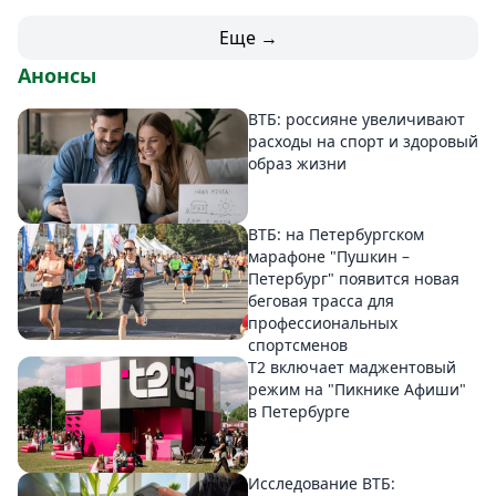
Еще →
Анонсы
ВТБ: россияне увеличивают
расходы на спорт и здоровый
образ жизни
ВТБ: на Петербургском
марафоне "Пушкин –
Петербург" появится новая
беговая трасса для
профессиональных
спортсменов
Т2 включает маджентовый
режим на "Пикнике Афиши"
в Петербурге
Исследование ВТБ: