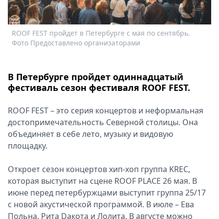
Спецпроекты
Звезды
ROOF FEST пройдет в Петербурге с мая по сентябрь.
R
Выборы
Фото Предоставлено организаторами
Ф
2026
Скачай
Metro
В Петербурге пройдет одиннадцатый
фестиваль сезон фестиваля ROOF FEST.
ROOF FEST – это серия концертов и неформальная
достопримечательность Северной столицы. Она
объединяет в себе лето, музыку и видовую
площадку.
Откроет сезон концертов хип-хоп группа KREC,
которая выступит на сцене ROOF PLACE 26 мая. В
июне перед петербуржцами выступит группа 25/17
с новой акустической программой. В июле – Ева
Польна, Рита Dакота и Лолита. В августе можно