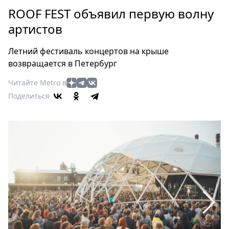
Петербург
ROOF FEST объявил первую волну
Россия
артистов
Мир
Здоровье
Летний фестиваль концертов на крыше
Еда
возвращается в Петербург
Туризм
Читайте Metro в
Мода
Поделиться
Театр
Кино
Афиша
Книги
Выставки
Пресс-
релизы
О
Metro
Стримы