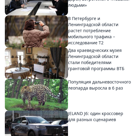
людьми»
В Петербурге и
Ленинградской области
растет потребление
мобильного трафика –
исследование T2
Два краеведческих музея
Ленинградской области
стали победителями
грантовой программы ВТБ
Популяция дальневосточного
леопарда выросла в 6 раз
JELAND J6: один кроссовер
для разных сценариев