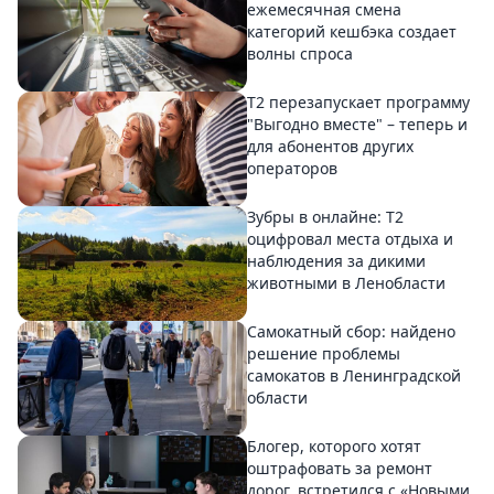
ежемесячная смена
категорий кешбэка создает
волны спроса
Т2 перезапускает программу
"Выгодно вместе" – теперь и
для абонентов других
операторов
Зубры в онлайне: Т2
оцифровал места отдыха и
наблюдения за дикими
животными в Ленобласти
Самокатный сбор: найдено
решение проблемы
самокатов в Ленинградской
области
Блогер, которого хотят
оштрафовать за ремонт
дорог, встретился с «Новыми