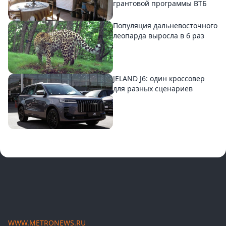
грантовой программы ВТБ
Популяция дальневосточного
леопарда выросла в 6 раз
JELAND J6: один кроссовер
для разных сценариев
WWW.METRONEWS.RU