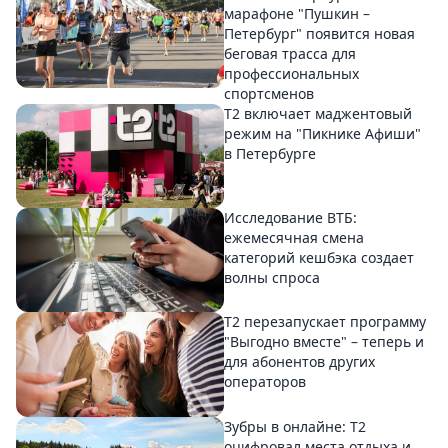
марафоне "Пушкин –
Петербург" появится новая
беговая трасса для
профессиональных
спортсменов
Т2 включает маджентовый
режим на "Пикнике Афиши"
в Петербурге
Исследование ВТБ:
ежемесячная смена
категорий кешбэка создает
волны спроса
Т2 перезапускает программу
"Выгодно вместе" – теперь и
для абонентов других
операторов
Зубры в онлайне: Т2
оцифровал места отдыха и