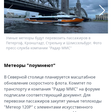
Спецпроекты
Звезды
Выборы
2026
Скачай
Metro
Умные метеоры будут перевозить пассажиров в
Э
Петергоф, Кронштадт, Стрельну и Шлиссельбург. Фото
пресс-служба компании "Радар ММС"
Метеоры "поумнеют"
В Северной столице планируется масштабное
обновление скоростного флота. Комитет по
транспорту и компания "Радар ММС" на форуме
подписали соответствующий документ. Для
перевозки пассажиров закупят умные теплоходы
"Метеор 120Р" с элементами искусственного