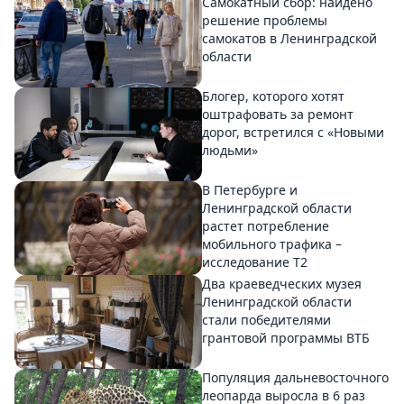
Самокатный сбор: найдено
решение проблемы
самокатов в Ленинградской
области
Блогер, которого хотят
оштрафовать за ремонт
дорог, встретился с «Новыми
людьми»
В Петербурге и
Ленинградской области
растет потребление
мобильного трафика –
исследование T2
Два краеведческих музея
Ленинградской области
стали победителями
грантовой программы ВТБ
Популяция дальневосточного
леопарда выросла в 6 раз