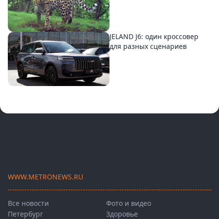
JELAND J6: один кроссовер
для разных сценариев
WWW.METRONEWS.RU
Все новости
Фото и видео
Петербург
Здоровье