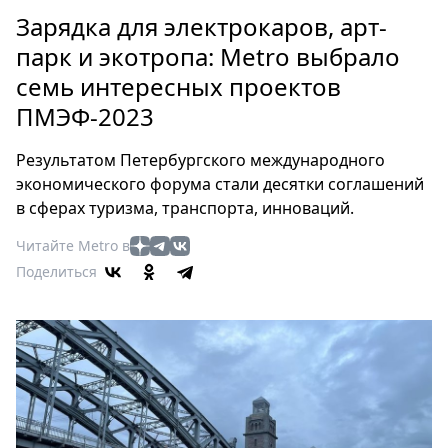
Петербург
Зарядка для электрокаров, арт-
Россия
парк и экотропа: Metro выбрало
Мир
семь интересных проектов
Здоровье
ПМЭФ-2023
Еда
Туризм
Результатом Петербургского международного
Мода
экономического форума стали десятки соглашений
Театр
в сферах туризма, транспорта, инноваций.
Кино
Читайте Metro в
Афиша
Поделиться
Книги
Выставки
Пресс-
релизы
О
Metro
Стримы