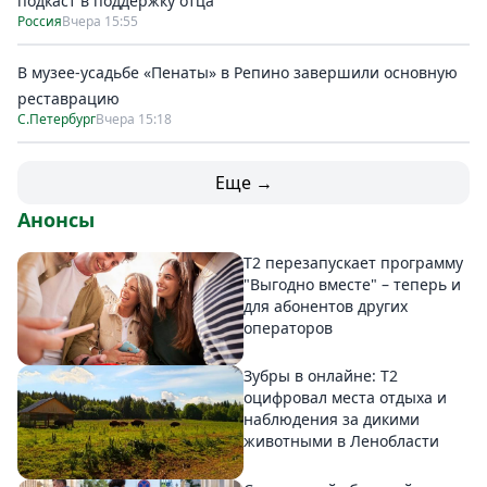
подкаст в поддержку отца
Россия
Вчера 15:55
В музее-усадьбе «Пенаты» в Репино завершили основную
реставрацию
С.Петербург
Вчера 15:18
Еще →
Анонсы
Т2 перезапускает программу
"Выгодно вместе" – теперь и
для абонентов других
операторов
Зубры в онлайне: Т2
оцифровал места отдыха и
наблюдения за дикими
животными в Ленобласти