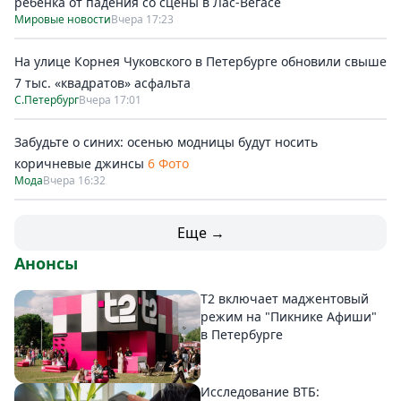
ребенка от падения со сцены в Лас-Вегасе
Мировые новости
Вчера 17:23
На улице Корнея Чуковского в Петербурге обновили свыше
7 тыс. «квадратов» асфальта
С.Петербург
Вчера 17:01
Забудьте о синих: осенью модницы будут носить
коричневые джинсы
6 Фото
Мода
Вчера 16:32
Еще →
Анонсы
Т2 включает маджентовый
режим на "Пикнике Афиши"
в Петербурге
Исследование ВТБ: