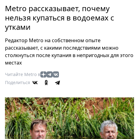
Петербург
Metro рассказывает, почему
Россия
нельзя купаться в водоемах с
Мир
утками
Здоровье
Еда
Редактор Metro на собственном опыте
Туризм
рассказывает, с какими последствиями можно
Мода
столкнуться после купания в непригодных для этого
Театр
местах
Кино
Читайте Metro в
Афиша
Поделиться
Книги
Выставки
Пресс-
релизы
О
Metro
Стримы