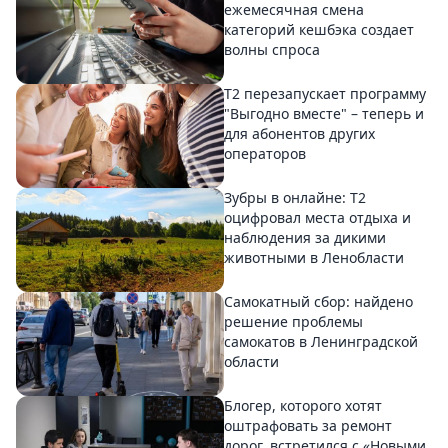
ежемесячная смена
категорий кешбэка создает
волны спроса
Т2 перезапускает программу
"Выгодно вместе" – теперь и
для абонентов других
операторов
Зубры в онлайне: Т2
оцифровал места отдыха и
наблюдения за дикими
животными в Ленобласти
Самокатный сбор: найдено
решение проблемы
самокатов в Ленинградской
области
Блогер, которого хотят
оштрафовать за ремонт
дорог, встретился с «Новыми