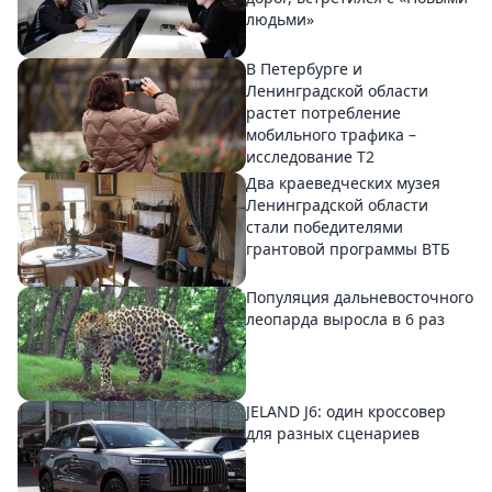
людьми»
В Петербурге и
Ленинградской области
растет потребление
мобильного трафика –
исследование T2
Два краеведческих музея
Ленинградской области
стали победителями
грантовой программы ВТБ
Популяция дальневосточного
леопарда выросла в 6 раз
JELAND J6: один кроссовер
для разных сценариев