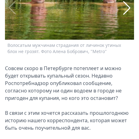
Спецпроекты
Звезды
Выборы
2026
Скачай
Metro
Волосатым мужчинам страдания от личинок утиных
У
блох не грозят. Фото Алена Бобрович, "Metro"
Ф
Совсем скоро в Петербурге потеплеет и можно
будет открывать купальный сезон. Недавно
Роспотребнадзор опубликовал сообщение,
согласно которому ни один водоем в городе не
пригоден для купания, но кого это остановит?
В связи с этим хочется рассказать прошлогоднюю
историю нашего корреспондента, которая может
быть очень поучительной для вас.