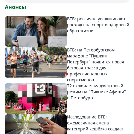
Анонсы
ВТБ: россияне увеличивают
расходы на спорт и здоровый
образ жизни
ВТБ: на Петербургском
марафоне "Пушкин –
Петербург" появится новая
беговая трасса для
профессиональных
спортсменов
Т2 включает маджентовый
режим на "Пикнике Афиши"
в Петербурге
Исследование ВТБ:
ежемесячная смена
категорий кешбэка создает