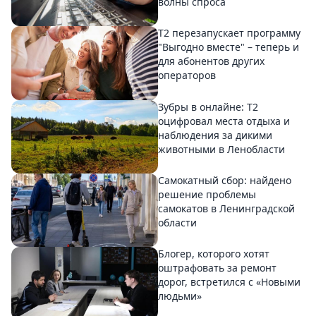
волны спроса
Т2 перезапускает программу
"Выгодно вместе" – теперь и
для абонентов других
операторов
Зубры в онлайне: Т2
оцифровал места отдыха и
наблюдения за дикими
животными в Ленобласти
Самокатный сбор: найдено
решение проблемы
самокатов в Ленинградской
области
Блогер, которого хотят
оштрафовать за ремонт
дорог, встретился с «Новыми
людьми»