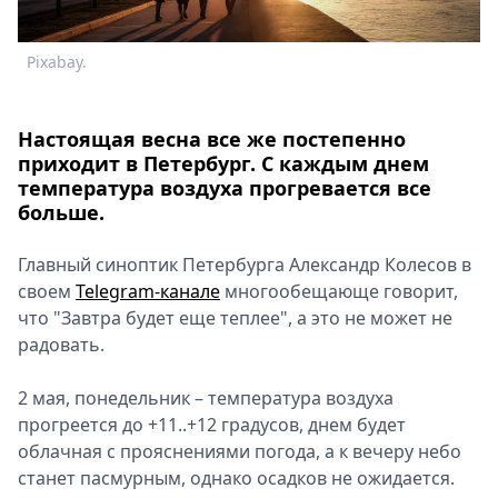
Спецпроекты
Звезды
Pixabay.
Выборы
2026
Скачай
Настоящая весна все же постепенно
Metro
приходит в Петербург. С каждым днем
температура воздуха прогревается все
больше.
Главный синоптик Петербурга Александр Колесов в
своем
Telegram-канале
многообещающе говорит,
что "Завтра будет еще теплее", а это не может не
радовать.
2 мая, понедельник – температура воздуха
прогреется до +11..+12 градусов, днем будет
облачная с прояснениями погода, а к вечеру небо
станет пасмурным, однако осадков не ожидается.