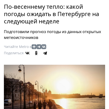
Петербург
По-весеннему тепло: какой
Россия
погоды ожидать в Петербурге на
Мир
следующей неделе
Здоровье
Еда
Подготовили прогноз погоды из данных открытых
Туризм
метеоисточников
Мода
Читайте Metro в
Театр
Поделиться
Кино
Афиша
Книги
Выставки
Пресс-
релизы
О
Metro
Стримы