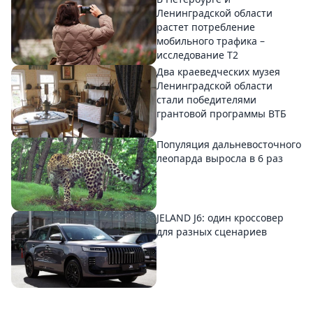
Ленинградской области
растет потребление
мобильного трафика –
исследование T2
Два краеведческих музея
Ленинградской области
стали победителями
грантовой программы ВТБ
Популяция дальневосточного
леопарда выросла в 6 раз
JELAND J6: один кроссовер
для разных сценариев