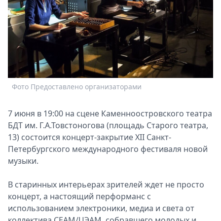
Спецпроекты
Звезды
Выборы
2026
Скачай
Metro
Фото Предоставлено организаторами
7 июня в 19:00 на сцене Каменноостровского театра
БДТ им. Г.А.Товстоногова (площадь Старого театра,
13) состоится концерт-закрытие XII Санкт-
Петербургского международного фестиваля новой
музыки.
В старинных интерьерах зрителей ждет не просто
концерт, а настоящий перформанс с
использованием электроники, медиа и света от
коллектива СЕАМ/ЦЭАМ, собравшего молодых и