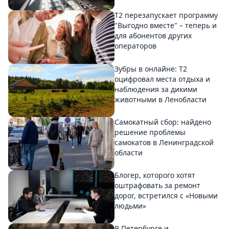
Т2 перезапускает программу
"Выгодно вместе" – теперь и
для абонентов других
операторов
Зубры в онлайне: Т2
оцифровал места отдыха и
наблюдения за дикими
животными в Ленобласти
Самокатный сбор: найдено
решение проблемы
самокатов в Ленинградской
области
Блогер, которого хотят
оштрафовать за ремонт
дорог, встретился с «Новыми
людьми»
В Петербурге и