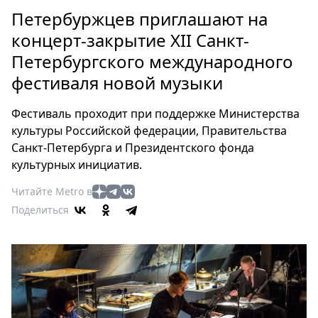
Петербург
Петербуржцев приглашают на
Россия
концерт-закрытие XII Санкт-
Мир
Петербургского международного
Здоровье
фестиваля новой музыки
Еда
Туризм
Фестиваль проходит при поддержке Министерства
Мода
культуры Российской федерации, Правительства
Театр
Санкт-Петербурга и Президентского фонда
Кино
культурных инициатив.
Афиша
Читайте Metro в
Книги
Поделиться
Выставки
Пресс-
релизы
О
Metro
Стримы