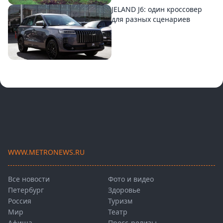
JELAND J6: один кроссовер
для разных сценариев
WWW.METRONEWS.RU
Все новости
Фото и видео
Петербург
Здоровье
Россия
Туризм
Мир
Театр
Афиша
Пресс-релизы