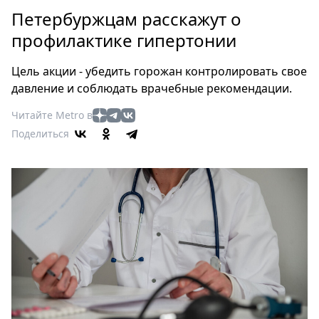
Петербург
Петербуржцам расскажут о
Россия
профилактике гипертонии
Мир
Здоровье
Цель акции - убедить горожан контролировать свое
Еда
давление и соблюдать врачебные рекомендации.
Туризм
Читайте Metro в
Мода
Поделиться
Театр
Кино
Афиша
Книги
Выставки
Пресс-
релизы
О
Metro
Стримы