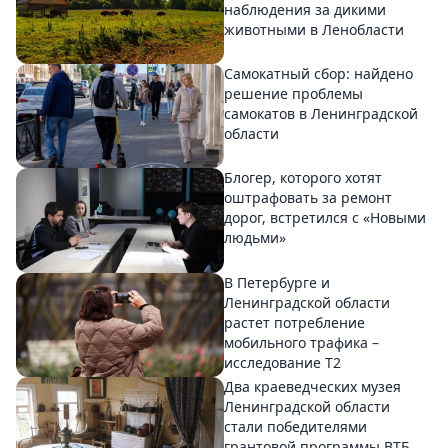
наблюдения за дикими
животными в Ленобласти
Самокатный сбор: найдено
решение проблемы
самокатов в Ленинградской
области
Блогер, которого хотят
оштрафовать за ремонт
дорог, встретился с «Новыми
людьми»
В Петербурге и
Ленинградской области
растет потребление
мобильного трафика –
исследование T2
Два краеведческих музея
Ленинградской области
стали победителями
грантовой программы ВТБ