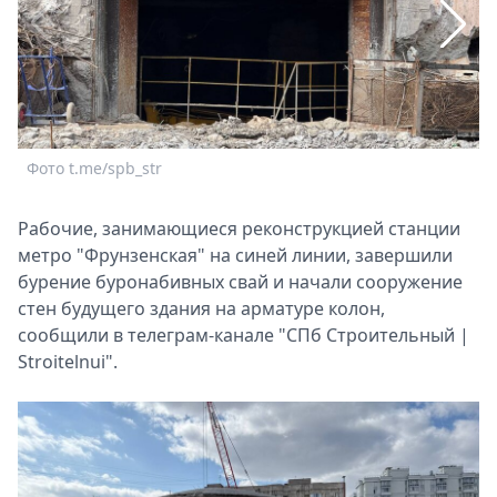
Спецпроекты
Звезды
Выборы
2026
Скачай
Metro
Фото t.me/spb_str
Ф
Рабочие, занимающиеся реконструкцией станции
метро "Фрунзенская" на синей линии, завершили
бурение буронабивных свай и начали сооружение
стен будущего здания на арматуре колон,
сообщили в телеграм-канале "СПб Строительный |
Stroitelnui".