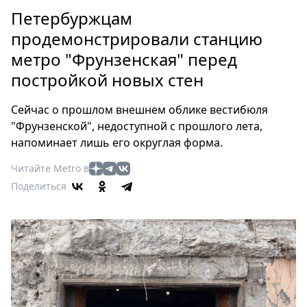
Петербург
Петербуржцам
Россия
продемонстрировали станцию
Мир
метро "Фрунзенская" перед
Здоровье
постройкой новых стен
Еда
Туризм
Сейчас о прошлом внешнем облике вестибюля
Мода
"Фрунзенской", недоступной с прошлого лета,
Театр
напоминает лишь его округлая форма.
Кино
Читайте Metro в
Афиша
Поделиться
Книги
Выставки
Пресс-
релизы
О
Metro
Стримы