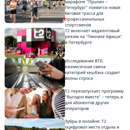
марафоне "Пушкин –
Петербург" появится новая
беговая трасса для
профессиональных
спортсменов
Т2 включает маджентовый
режим на "Пикнике Афиши"
в Петербурге
Исследование ВТБ:
ежемесячная смена
категорий кешбэка создает
волны спроса
Т2 перезапускает программу
"Выгодно вместе" – теперь и
для абонентов других
операторов
Зубры в онлайне: Т2
оцифровал места отдыха и