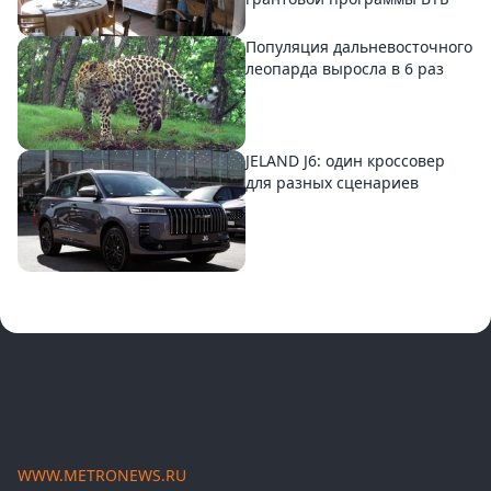
Популяция дальневосточного
леопарда выросла в 6 раз
JELAND J6: один кроссовер
для разных сценариев
WWW.METRONEWS.RU